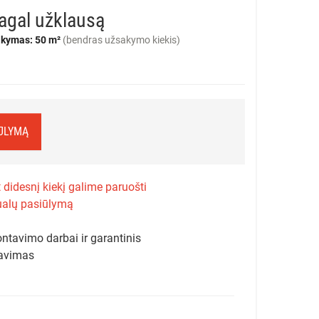
agal užklausą
kymas: 50 m²
(bendras užsakymo kiekis)
IŪLYMĄ
 didesnį kiekį galime paruošti
ualų pasiūlymą
ntavimo darbai ir garantinis
avimas