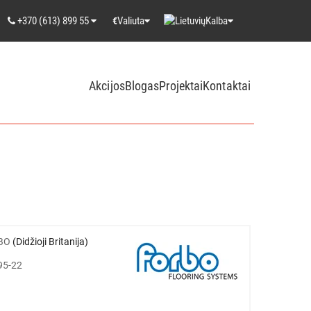
+370 (613) 899 55
Valiuta
Kalba
€
Akcijos
Blogas
Projektai
Kontaktai
BO
(Didžioji Britanija)
95-22