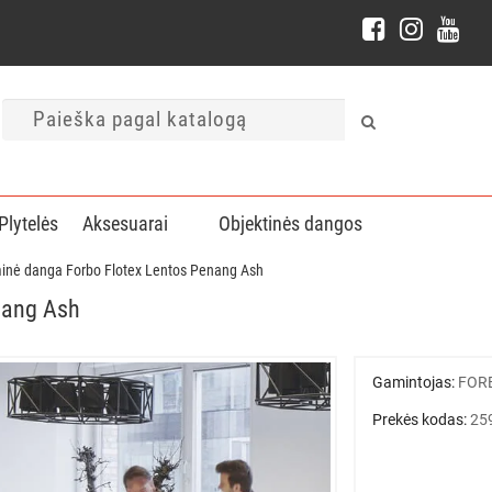
Plytelės
Aksesuarai
Objektinės dangos
minė danga Forbo Flotex Lentos Penang Ash
nang Ash
Gamintojas:
FOR
Prekės kodas:
25