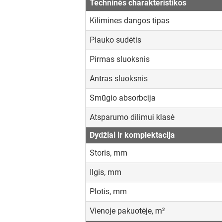
Techninės charakteristikos
Kilimines dangos tipas
Plauko sudėtis
Pirmas sluoksnis
Antras sluoksnis
Smūgio absorbcija
Atsparumo dilimui klasė
Dydžiai ir komplektacija
Storis, mm
Ilgis, mm
Plotis, mm
Vienoje pakuotėje, m²