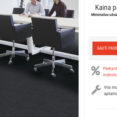
Kaina p
Minimalus užsa
GAUTI PAS
Perkant
individ
Visi mo
aptarn