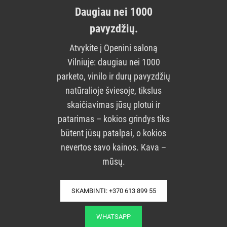
Daugiau nei 1000
pavyzdžių.
Atvykite į Openini saloną
Vilniuje: daugiau nei 1000
parketo, vinilo ir durų pavyzdžių
natūralioje šviesoje, tikslus
skaičiavimas jūsų plotui ir
patarimas – kokios grindys tiks
būtent jūsų patalpai, o kokios
nevertos savo kainos. Kava –
mūsų.
SKAMBINTI: +370 613 899 55
WHATSAPP