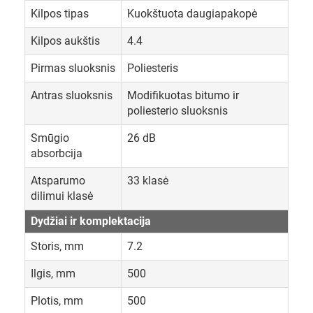
Kilpos tipas
Kuokštuota daugiapakopė
Kilpos aukštis
4.4
Pirmas sluoksnis
Poliesteris
Antras sluoksnis
Modifikuotas bitumo ir
poliesterio sluoksnis
Smūgio
26 dB
absorbcija
Atsparumo
33 klasė
dilimui klasė
Dydžiai ir komplektacija
Storis, mm
7.2
Ilgis, mm
500
Plotis, mm
500