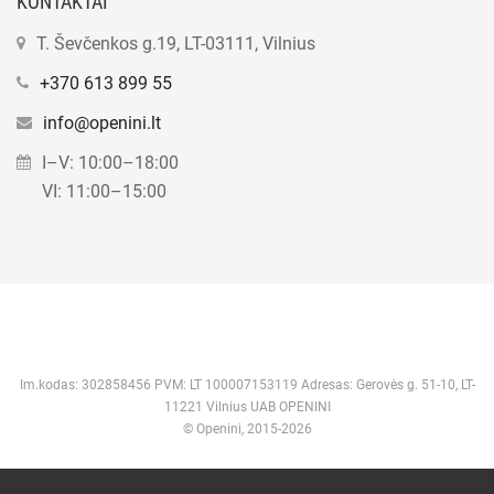
KONTAKTAI
T. Ševčenkos g.19, LT-03111, Vilnius
+370 613 899 55
info@openini.lt
I–V: 10:00–18:00
VI: 11:00–15:00
Im.kodas: 302858456 PVM: LT 100007153119 Adresas: Gerovės g. 51-10, LT-
11221 Vilnius UAB OPENINI
© Openini, 2015-2026