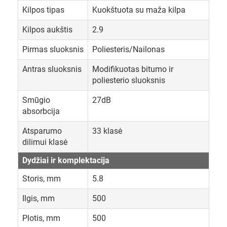
Kilpos tipas
Kuokštuota su maža kilpa
Kilpos aukštis
2.9
Pirmas sluoksnis
Poliesteris/Nailonas
Antras sluoksnis
Modifikuotas bitumo ir
poliesterio sluoksnis
Smūgio
27dB
absorbcija
Atsparumo
33 klasė
dilimui klasė
Dydžiai ir komplektacija
Storis, mm
5.8
Ilgis, mm
500
Plotis, mm
500