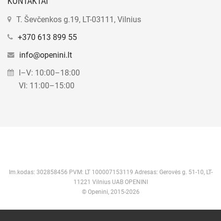
KONTAKTAI
T. Ševčenkos g.19, LT-03111, Vilnius
+370 613 899 55
info@openini.lt
I–V: 10:00–18:00
VI: 11:00–15:00
Im.kodas: 302858456 PVM: LT 100007153119 Adresas: Gerovės g. 51-10, LT-
11221 Vilnius UAB OPENINI
© Openini, 2015-2026