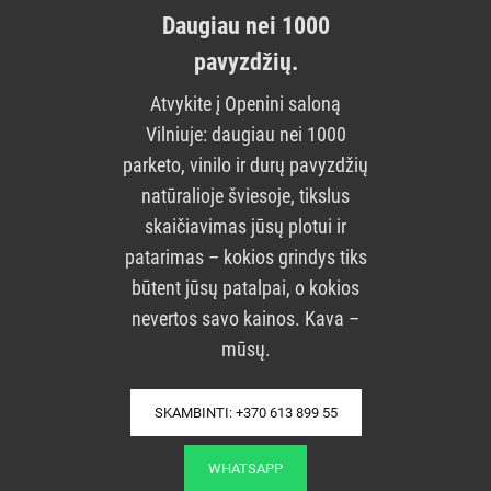
Daugiau nei 1000
pavyzdžių.
Atvykite į Openini saloną
Vilniuje: daugiau nei 1000
parketo, vinilo ir durų pavyzdžių
natūralioje šviesoje, tikslus
skaičiavimas jūsų plotui ir
patarimas – kokios grindys tiks
būtent jūsų patalpai, o kokios
nevertos savo kainos. Kava –
mūsų.
SKAMBINTI: +370 613 899 55
WHATSAPP