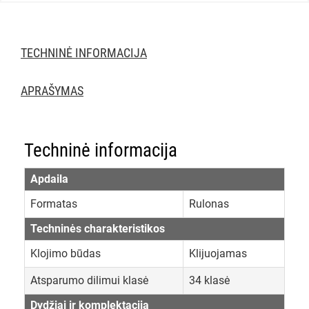
TECHNINĖ INFORMACIJA
APRAŠYMAS
Techninė informacija
Apdaila
Formatas
Rulonas
Techninės charakteristikos
Klojimo būdas
Klijuojamas
Atsparumo dilimui klasė
34 klasė
Dydžiai ir komplektacija