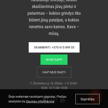
skaičiavimas jūsų plotui ir
patarimas – kokios grindys tiks
būtent jūsų patalpai, o kokios
nevertos savo kainos. Kava –
mūsų.
SKAMBINTI: +370 613 899 55
WHATSAPP
KAIP MUS RASTI
T. Ševčenkos g. 19, Vilnius · I–V 10:00–
18:00 · VI 11:00–15:00
Šioje svetainėje naudojami slapukai. Plačiau
Supratau
skaitykite čia
Daugiau informacijos