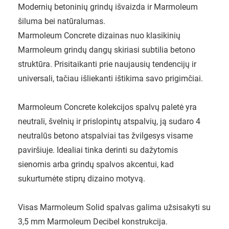
Modernių betoninių grindų išvaizda ir Marmoleum
šiluma bei natūralumas.
Marmoleum Concrete dizainas nuo klasikinių
Marmoleum grindų dangų skiriasi subtilia betono
struktūra. Prisitaikanti prie naujausių tendencijų ir
universali, tačiau išliekanti ištikima savo prigimčiai.
Marmoleum Concrete kolekcijos spalvų paletė yra
neutrali, švelnių ir prislopintų atspalvių, ją sudaro 4
neutralūs betono atspalviai tas žvilgesys visame
paviršiuje. Idealiai tinka derinti su dažytomis
sienomis arba grindų spalvos akcentui, kad
sukurtumėte stiprų dizaino motyvą.
Visas Marmoleum Solid spalvas galima užsisakyti su
3,5 mm Marmoleum Decibel konstrukcija.