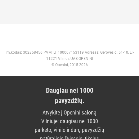
Im.kodas: 302858456 PVM: LT 100007153119 Adresas: Gerovės g. 51-10, LT-
11221 Vilnius UAB OPENINI
© Openini, 2015-2026
Daugiau nei 1000
pavyzdžių.
Atvykite į Openini saloną
Vilniuje: daugiau nei 1000
parketo, vinilo ir durų pavyzdžių
natūralioje šviesoje, tikslus