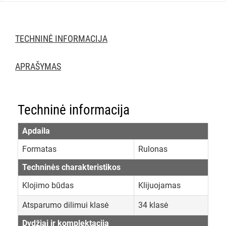
TECHNINĖ INFORMACIJA
APRAŠYMAS
Techninė informacija
Apdaila
Formatas
Rulonas
Techninės charakteristikos
Klojimo būdas
Klijuojamas
Atsparumo dilimui klasė
34 klasė
Dydžiai ir komplektacija