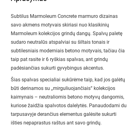
Subtilus Marmoleum Concrete marmuro dizainas
savo akmens motyvais skiriasi nuo klasikinių
Marmoleum kolekcijos grindų dangų. Spalvų paletę
sudaro neutralūs atspalviai su šiltais tonais ir
subtilesniais moderniais betono motyvais, tačiau čia
taip pat rasite ir 6 ryškias spalvas, ant grindų
padėsiančias sukurti gyvybingus akcentus.
Šias spalvas specialiai sukūrėme taip, kad jos galėtų
būti derinamos su „mirguliuojančiais“ kolekcijos
kaimynais – neutraliomis betono motyvų dangomis,
kuriose žaidžia spalvotos dalelytės. Panaudodami du
tarpusavyje derančius elementus galėsite sukurti
išties nepaprastus raštus ant savo grindų.