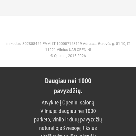
Im.kodas: 302858456 PVM: LT 100007153119 Adresas: Gerovės g. 51-10, LT-
11221 Vilnius UAB OPENINI
© Openini, 2015-2026
Daugiau nei 1000
pavyzdžių.
Atvykite į Openini saloną
Vilniuje: daugiau nei 1000
parketo, vinilo ir durų pavyzdžių
natūralioje šviesoje, tikslus