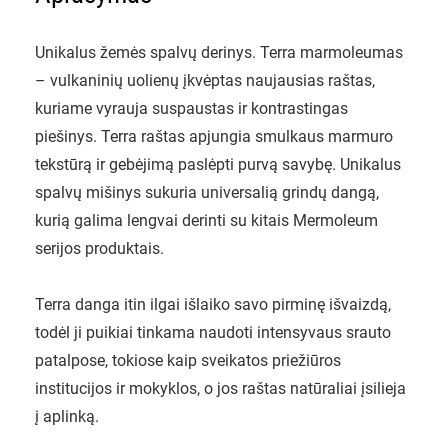
Unikalus žemės spalvų derinys. Terra marmoleumas
– vulkaninių uolienų įkvėptas naujausias raštas,
kuriame vyrauja suspaustas ir kontrastingas
piešinys. Terra raštas apjungia smulkaus marmuro
tekstūrą ir gebėjimą paslėpti purvą savybę. Unikalus
spalvų mišinys sukuria universalią grindų dangą,
kurią galima lengvai derinti su kitais Mermoleum
serijos produktais.
Terra danga itin ilgai išlaiko savo pirminę išvaizdą,
todėl ji puikiai tinkama naudoti intensyvaus srauto
patalpose, tokiose kaip sveikatos priežiūros
institucijos ir mokyklos, o jos raštas natūraliai įsilieja
į aplinką.