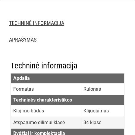
TECHNINĖ INFORMACIJA
APRAŠYMAS
Techninė informacija
Apdaila
Formatas
Rulonas
Techninės charakteristikos
Klojimo būdas
Klijuojamas
Atsparumo dilimui klasė
34 klasė
Dydžiai ir komplektacija