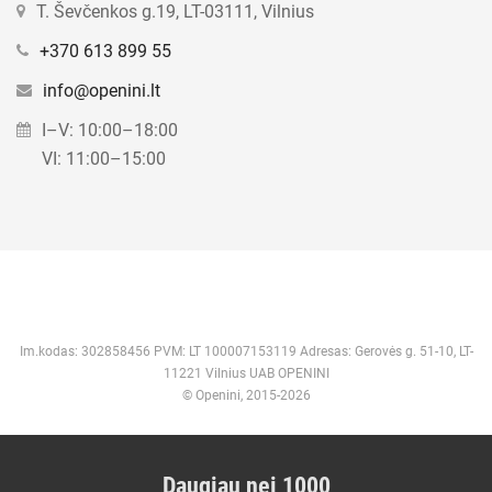
T. Ševčenkos g.19, LT-03111, Vilnius
+370 613 899 55
info@openini.lt
I–V: 10:00–18:00
VI: 11:00–15:00
Im.kodas: 302858456 PVM: LT 100007153119 Adresas: Gerovės g. 51-10, LT-
11221 Vilnius UAB OPENINI
© Openini, 2015-2026
Daugiau nei 1000