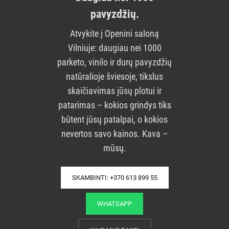
pavyzdžių.
Atvykite į Openini saloną
Vilniuje: daugiau nei 1000
parketo, vinilo ir durų pavyzdžių
natūralioje šviesoje, tikslus
skaičiavimas jūsų plotui ir
patarimas – kokios grindys tiks
būtent jūsų patalpai, o kokios
nevertos savo kainos. Kava –
mūsų.
SKAMBINTI: +370 613 899 55
WHATSAPP