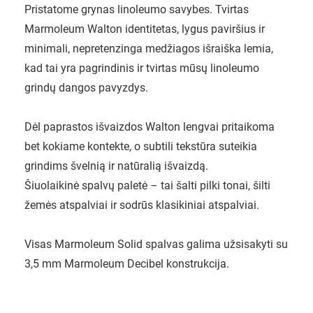
Pristatome grynas linoleumo savybes. Tvirtas
Marmoleum Walton identitetas, lygus paviršius ir
minimali, nepretenzinga medžiagos išraiška lemia,
kad tai yra pagrindinis ir tvirtas mūsų linoleumo
grindų dangos pavyzdys.
Dėl paprastos išvaizdos Walton lengvai pritaikoma
bet kokiame kontekte, o subtili tekstūra suteikia
grindims švelnią ir natūralią išvaizdą.
Šiuolaikinė spalvų paletė – tai šalti pilki tonai, šilti
žemės atspalviai ir sodrūs klasikiniai atspalviai.
Visas Marmoleum Solid spalvas galima užsisakyti su
3,5 mm Marmoleum Decibel konstrukcija.