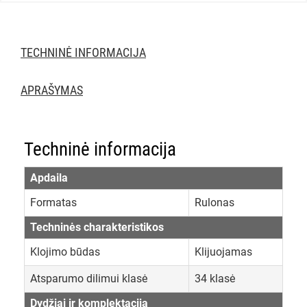
TECHNINĖ INFORMACIJA
APRAŠYMAS
Techninė informacija
Apdaila
Formatas
Rulonas
Techninės charakteristikos
Klojimo būdas
Klijuojamas
Atsparumo dilimui klasė
34 klasė
Dydžiai ir komplektacija