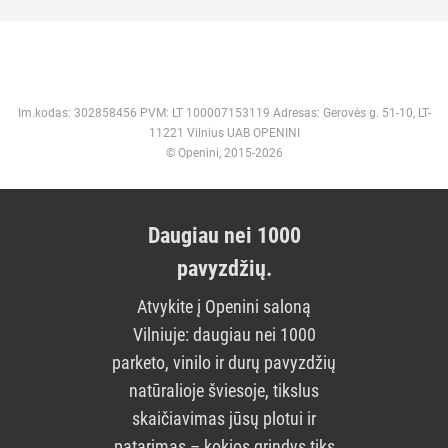
Im.kodas: 302858456 PVM: LT 100007153119 Adresas: Gerovės g. 51-10, LT-
11221 Vilnius UAB OPENINI
© Openini, 2015-2026
Daugiau nei 1000
pavyzdžių.
Atvykite į Openini saloną
Vilniuje: daugiau nei 1000
parketo, vinilo ir durų pavyzdžių
natūralioje šviesoje, tikslus
skaičiavimas jūsų plotui ir
patarimas – kokios grindys tiks