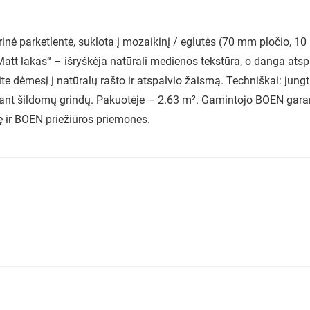
inė parketlentė, suklota į mozaikinį / eglutės (70 mm pločio, 10
att lakas“ – išryškėja natūrali medienos tekstūra, o danga atsp
ite dėmesį į natūralų rašto ir atspalvio žaismą. Techniškai: jungt
ti ant šildomų grindų. Pakuotėje – 2.63 m². Gamintojo BOEN gar
ę ir BOEN priežiūros priemones.