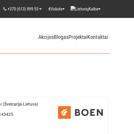
+370 (613) 899 55
Valiuta
Kalba
€
Akcijos
Blogas
Projektai
Kontaktai
N
(Šveicarija-Lietuva)
0143425