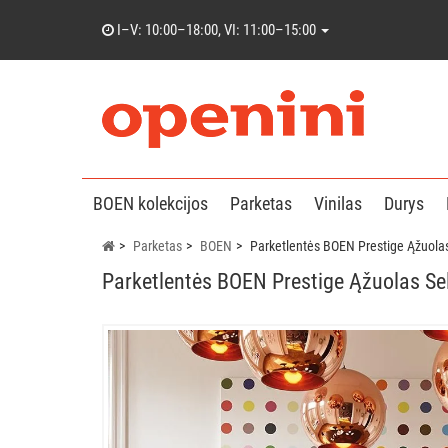
I–V: 10:00–18:00, VI: 11:00–15:00
BOEN kolekcijos
Parketas
Vinilas
Durys
Parketas
BOEN
Parketlentės BOEN Prestige Ąžuolas
Parketlentės BOEN Prestige Ąžuolas Sel