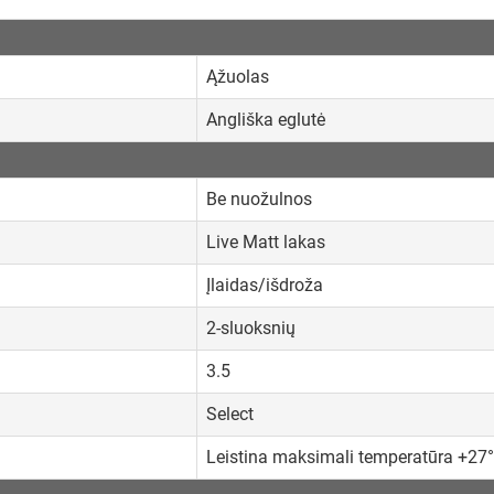
Ąžuolas
Angliška eglutė
Be nuožulnos
Live Matt lakas
Įlaidas/išdroža
2-sluoksnių
3.5
Select
Leistina maksimali temperatūra +27