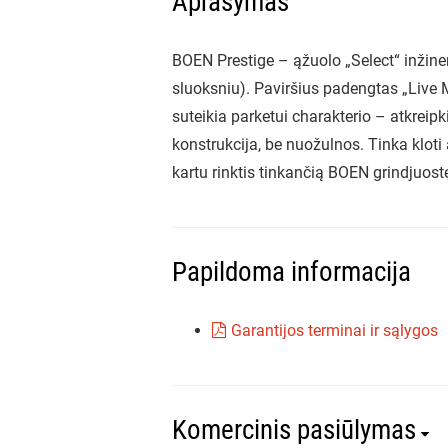
Aprašymas
BOEN Prestige – ąžuolo „Select“ inžiner
sluoksniu). Paviršius padengtas „Live M
suteikia parketui charakterio – atkreipk
konstrukcija, be nuožulnos. Tinka klo
kartu rinktis tinkančią BOEN grindjuost
Papildoma informacija
Garantijos terminai ir sąlygos
Komercinis pasiūlymas