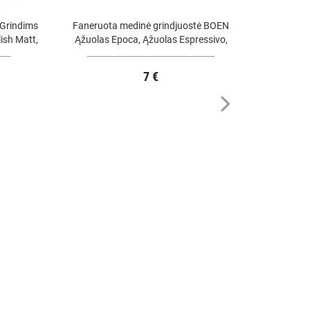
Grindims
Faneruota medinė grindjuostė BOEN
Laiptų bri
ish Matt,
Ąžuolas Epoca, Ąžuolas Espressivo,
Matt laka
Ąžuolas Indian Summer
7 €