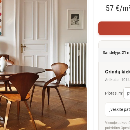
57 €/m
Sandėlyje:
21 m
Grindų kie
Artikulas: 101
Plotas, m²
Įveskite pa
Vienoje pakuotėj
patvirtins Openi