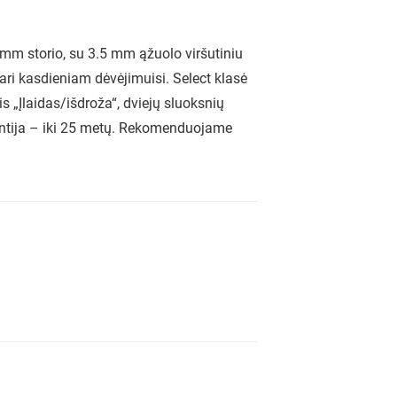
 mm storio, su 3.5 mm ąžuolo viršutiniu
ari kasdieniam dėvėjimuisi. Select klasė
is „Įlaidas/išdroža“, dviejų sluoksnių
antija – iki 25 metų. Rekomenduojame