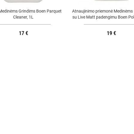
Medinėms Grindims Boen Parquet
Atnaujinimo priemonė Medinėms 
Cleaner, 1L
su Live Matt padengimu Boen Pol
1L
17 €
19 €