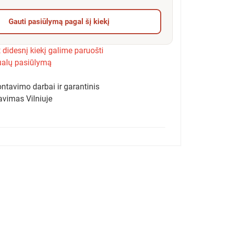
Gauti pasiūlymą pagal šį kiekį
 didesnį kiekį galime paruošti
ualų pasiūlymą
ntavimo darbai ir garantinis
avimas Vilniuje