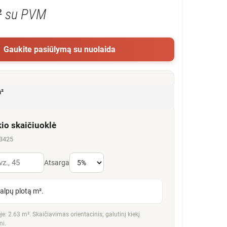
²
su PVM
Gaukite pasiūlymą su nuolaida
²
kio skaičiuoklė
43425
Atsarga
talpų plotą m².
e: 2.63 m². Skaičiavimas orientacinis; galutinį kiekį
ni.