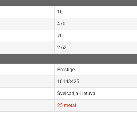
10
470
70
2.63
Prestige
10143425
Šveicarija-Lietuva
25 metai