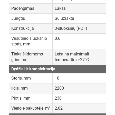
Padengimas
Lakas
Jungtis
Su užraktu
Konstrukcija
3-sluoksnių (HDF)
Viršutinio sluoksnio
0.6
storis, mm
Tinka šildomoms
Leistina maksimali
grindims
temperatūra +27°C
Dydžiai ir komplektacija
Storis, mm
10
Ilgis, mm
2200
Plotis, mm
230
Vienoje pakuotėje, m²
2.02