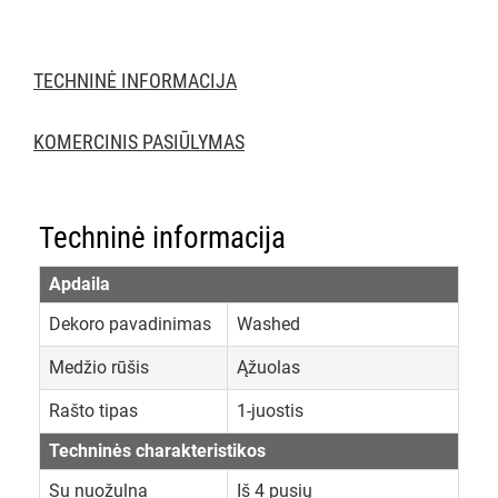
TECHNINĖ INFORMACIJA
KOMERCINIS PASIŪLYMAS
Techninė informacija
Apdaila
Dekoro pavadinimas
Washed
Medžio rūšis
Ąžuolas
Rašto tipas
1-juostis
Techninės charakteristikos
Su nuožulna
Iš 4 pusių