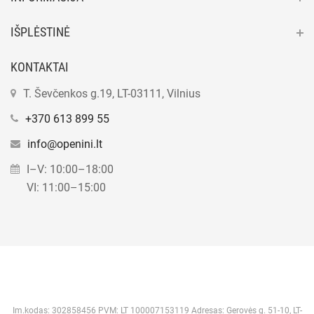
IŠPLĖSTINĖ
KONTAKTAI
T. Ševčenkos g.19, LT-03111, Vilnius
+370 613 899 55
info@openini.lt
I–V: 10:00–18:00
VI: 11:00–15:00
Im.kodas: 302858456 PVM: LT 100007153119 Adresas: Gerovės g. 51-10, LT-