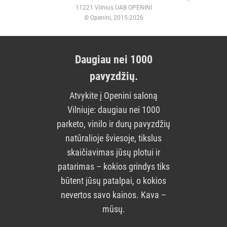
11221 Vilnius UAB OPENINI
© Openini, 2015-2026
Daugiau nei 1000
pavyzdžių.
Atvykite į Openini saloną
Vilniuje: daugiau nei 1000
parketo, vinilo ir durų pavyzdžių
natūralioje šviesoje, tikslus
skaičiavimas jūsų plotui ir
patarimas – kokios grindys tiks
būtent jūsų patalpai, o kokios
nevertos savo kainos. Kava –
mūsų.