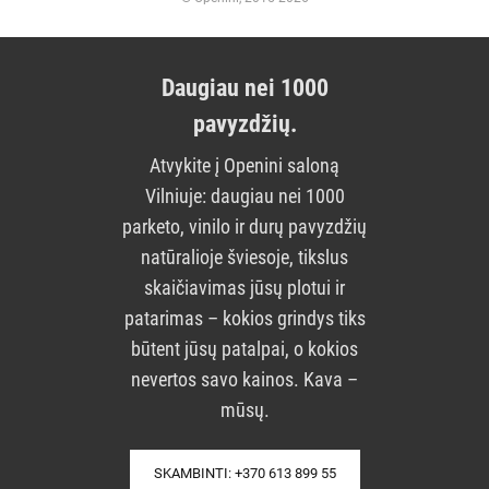
Daugiau nei 1000
pavyzdžių.
Atvykite į Openini saloną
Vilniuje: daugiau nei 1000
parketo, vinilo ir durų pavyzdžių
natūralioje šviesoje, tikslus
skaičiavimas jūsų plotui ir
patarimas – kokios grindys tiks
būtent jūsų patalpai, o kokios
nevertos savo kainos. Kava –
mūsų.
SKAMBINTI: +370 613 899 55