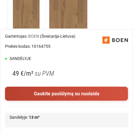
Gamintojas:
BOEN
(Šveicarija-Lietuva)
Prekės kodas: 10164755
SANDĖLYJE
49 €/m²
su PVM
Gaukite pasiūlymą su nuolaida
Sandėlyje:
13 m²