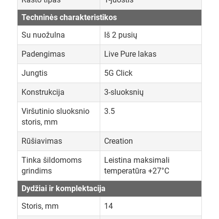
Techninės charakteristikos
Su nuožulna
Iš 2 pusių
Padengimas
Live Pure lakas
Jungtis
5G Click
Konstrukcija
3-sluoksnių
Viršutinio sluoksnio
3.5
storis, mm
Rūšiavimas
Creation
Tinka šildomoms
Leistina maksimali
grindims
temperatūra +27°C
Dydžiai ir komplektacija
Storis, mm
14