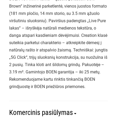
Brown“ inžinerinė parketlentė, vienos juostos formato
(181 mm pločio, 14 mm storio, su 3.5 mm ąžuolo
viršutiniu sluoksniu). Paviršius padengtas „Live Pure
lakas“ – išryškėja natūrali medienos tekstūra, o
danga atspari kasdieniam dėvėjimuisi. Creation klasė
suteikia parketui charakterio – atkreipkite dėmesį į
natūralų rašto ir atspalvio žaismą. Techniškai: jungtis
„5G Click“, trijų sluoksnių konstrukcija, su nuožulna iš
2 pusių. Tinka kloti ant šildomų grindų. Pakuotėje –
3.19 m². Gamintojo BOEN garantija – iki 25 metų.
Rekomenduojame kartu rinktis tinkančią BOEN
grindjuostę ir BOEN priežiūros priemones.
Komercinis pasiūlymas