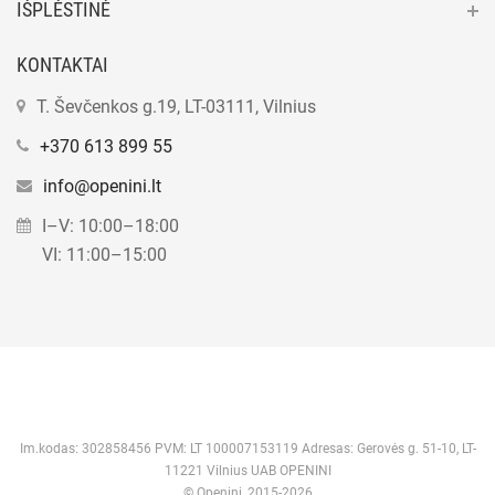
IŠPLĖSTINĖ
KONTAKTAI
T. Ševčenkos g.19, LT-03111, Vilnius
+370 613 899 55
info@openini.lt
I–V: 10:00–18:00
VI: 11:00–15:00
Im.kodas: 302858456 PVM: LT 100007153119 Adresas: Gerovės g. 51-10, LT-
11221 Vilnius UAB OPENINI
© Openini, 2015-2026