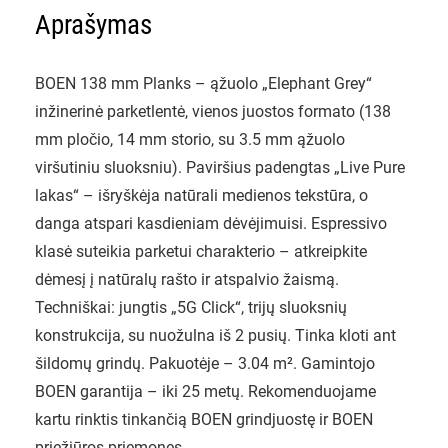
Aprašymas
BOEN 138 mm Planks – ąžuolo „Elephant Grey“
inžinerinė parketlentė, vienos juostos formato (138
mm pločio, 14 mm storio, su 3.5 mm ąžuolo
viršutiniu sluoksniu). Paviršius padengtas „Live Pure
lakas“ – išryškėja natūrali medienos tekstūra, o
danga atspari kasdieniam dėvėjimuisi. Espressivo
klasė suteikia parketui charakterio – atkreipkite
dėmesį į natūralų rašto ir atspalvio žaismą.
Techniškai: jungtis „5G Click“, trijų sluoksnių
konstrukcija, su nuožulna iš 2 pusių. Tinka kloti ant
šildomų grindų. Pakuotėje – 3.04 m². Gamintojo
BOEN garantija – iki 25 metų. Rekomenduojame
kartu rinktis tinkančią BOEN grindjuostę ir BOEN
priežiūros priemones.