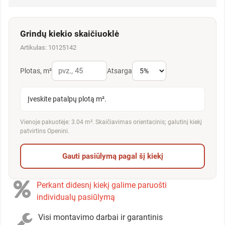
Grindų kiekio skaičiuoklė
Artikulas: 10125142
Plotas, m²
Atsarga
Įveskite patalpų plotą m².
Vienoje pakuotėje: 3.04 m². Skaičiavimas orientacinis; galutinį kiekį
patvirtins Openini.
Gauti pasiūlymą pagal šį kiekį
Perkant didesnį kiekį galime paruošti
individualų pasiūlymą
Visi montavimo darbai ir garantinis