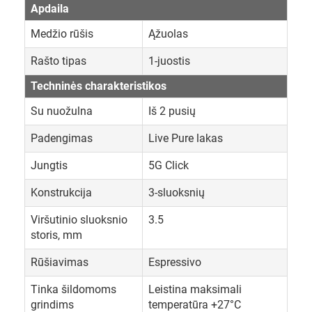
Apdaila
Medžio rūšis
Ąžuolas
Rašto tipas
1-juostis
Techninės charakteristikos
Su nuožulna
Iš 2 pusių
Padengimas
Live Pure lakas
Jungtis
5G Click
Konstrukcija
3-sluoksnių
Viršutinio sluoksnio
3.5
storis, mm
Rūšiavimas
Espressivo
Tinka šildomoms
Leistina maksimali
grindims
temperatūra +27°C