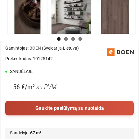
Gamintojas:
BOEN
(Šveicarija-Lietuva)
Prekės kodas: 10125142
SANDĖLYJE
56 €/m²
su PVM
Gaukite pasiūlymą su nuolaida
Sandėlyje:
67 m²