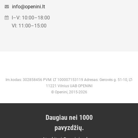
info@openini.lt
I–V: 10:00–18:00
VI: 11:00–15:00
Im.kodas: 302858456 PVM: LT 100007153119 Adresas: Gerovės g. 51-10, LT-
11221 Vilnius UAB OPENINI
© Openini, 2015-2026
Daugiau nei 1000
pavyzdžių.