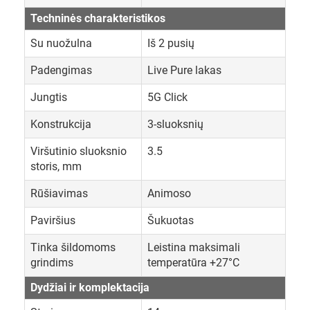
Techninės charakteristikos
Su nuožulna
Iš 2 pusių
Padengimas
Live Pure lakas
Jungtis
5G Click
Konstrukcija
3-sluoksnių
Viršutinio sluoksnio
3.5
storis, mm
Rūšiavimas
Animoso
Paviršius
Šukuotas
Tinka šildomoms
Leistina maksimali
grindims
temperatūra +27°C
Dydžiai ir komplektacija