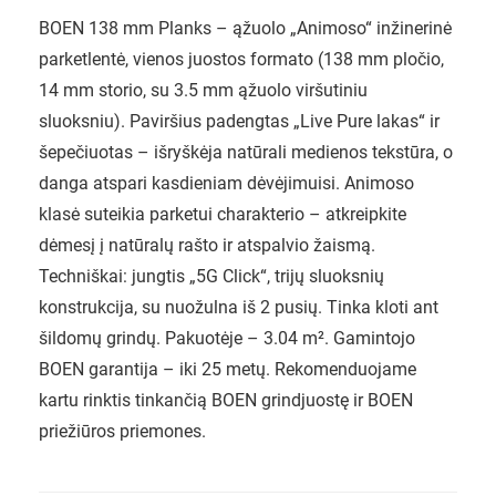
BOEN 138 mm Planks – ąžuolo „Animoso“ inžinerinė
parketlentė, vienos juostos formato (138 mm pločio,
14 mm storio, su 3.5 mm ąžuolo viršutiniu
sluoksniu). Paviršius padengtas „Live Pure lakas“ ir
šepečiuotas – išryškėja natūrali medienos tekstūra, o
danga atspari kasdieniam dėvėjimuisi. Animoso
klasė suteikia parketui charakterio – atkreipkite
dėmesį į natūralų rašto ir atspalvio žaismą.
Techniškai: jungtis „5G Click“, trijų sluoksnių
konstrukcija, su nuožulna iš 2 pusių. Tinka kloti ant
šildomų grindų. Pakuotėje – 3.04 m². Gamintojo
BOEN garantija – iki 25 metų. Rekomenduojame
kartu rinktis tinkančią BOEN grindjuostę ir BOEN
priežiūros priemones.