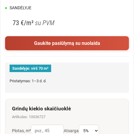
SANDĖLYJE
73 €/m²
su PVM
Gaukite pasiūlymą su nuolaida
Sandėlyje:
virš 70 m²
Pristatymas: 1–3 d. d.
Grindų kiekio skaičiuoklė
Artikulas: 10036727
Plotas, m²
Atsarga