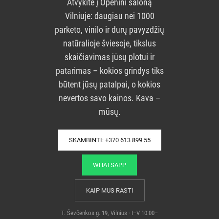
Atvykite į Openini saloną
Vilniuje: daugiau nei 1000
parketo, vinilo ir durų pavyzdžių
natūralioje šviesoje, tikslus
skaičiavimas jūsų plotui ir
patarimas – kokios grindys tiks
būtent jūsų patalpai, o kokios
nevertos savo kainos. Kava –
mūsų.
SKAMBINTI: +370 613 899 55
WHATSAPP
KAIP MUS RASTI
T. Ševčenkos g. 19, Vilnius · I–V 10:00–