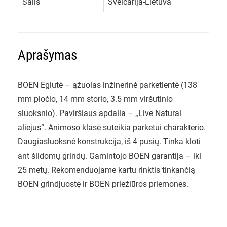
Šalis
Šveicarija-Lietuva
Aprašymas
BOEN Eglutė – ąžuolas inžinerinė parketlentė (138
mm pločio, 14 mm storio, 3.5 mm viršutinio
sluoksnio). Paviršiaus apdaila – „Live Natural
aliejus“. Animoso klasė suteikia parketui charakterio.
Daugiasluoksnė konstrukcija, iš 4 pusių. Tinka kloti
ant šildomų grindų. Gamintojo BOEN garantija – iki
25 metų. Rekomenduojame kartu rinktis tinkančią
BOEN grindjuostę ir BOEN priežiūros priemones.