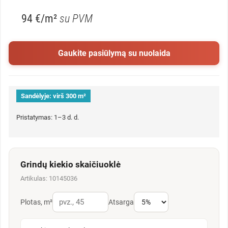
94 €/m²
su PVM
Gaukite pasiūlymą su nuolaida
Sandėlyje:
virš 300 m²
Pristatymas: 1–3 d. d.
Grindų kiekio skaičiuoklė
Artikulas: 10145036
Plotas, m²
Atsarga