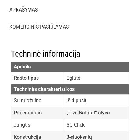
APRAŠYMAS
KOMERCINIS PASIŪLYMAS
Techninė informacija
Apdaila
Rašto tipas
Eglutė
Techninės charakteristikos
Su nuožulna
Iš 4 pusių
Padengimas
„Live Natural“ alyva
Jungtis
5G Click
Konstrukcija
3-sluoksnių