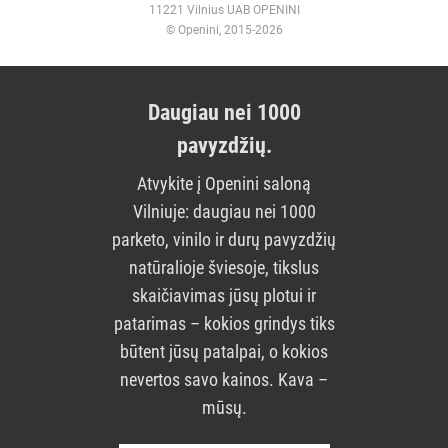
11221 Vilnius UAB OPENINI
© Openini, 2015-2026
Daugiau nei 1000
pavyzdžių.
Atvykite į Openini saloną
Vilniuje: daugiau nei 1000
parketo, vinilo ir durų pavyzdžių
natūralioje šviesoje, tikslus
skaičiavimas jūsų plotui ir
patarimas – kokios grindys tiks
būtent jūsų patalpai, o kokios
nevertos savo kainos. Kava –
mūsų.