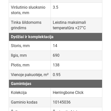
Viršutinio sluoksnio
3.5
storis, mm
Tinka šildomoms
Leistina maksimali
grindims
temperatūra +27°C
Dydžiai ir komplektacija
Storis, mm
14
Ilgis, mm
690
Plotis, mm
138
Vienoje pakuotėje, m²
0.95
Gamintojas
Kolekcija
Herringbone Click
Gaminio kodas
10145036