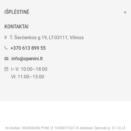
IŠPLĖSTINĖ
KONTAKTAI
T. Ševčenkos g.19, LT-03111, Vilnius
+370 613 899 55
info@openini.lt
I–V: 10:00–18:00
VI: 11:00–15:00
Im.kodas: 302858456 PVM: LT 100007153119 Adresas: Gerovės g. 51-10, LT-