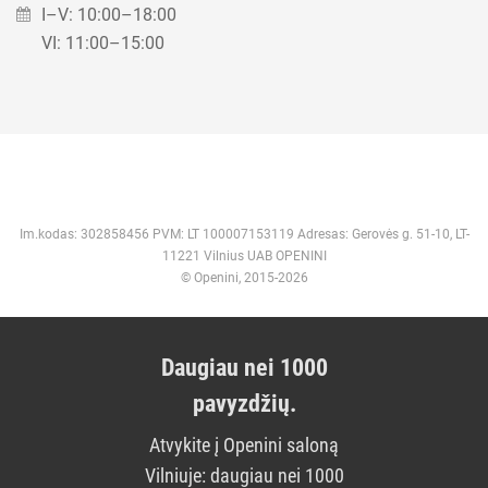
I–V: 10:00–18:00
VI: 11:00–15:00
Im.kodas: 302858456 PVM: LT 100007153119 Adresas: Gerovės g. 51-10, LT-
11221 Vilnius UAB OPENINI
© Openini, 2015-2026
Daugiau nei 1000
pavyzdžių.
Atvykite į Openini saloną
Vilniuje: daugiau nei 1000