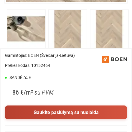
Gamintojas:
BOEN
(Šveicarija-Lietuva)
Prekės kodas: 10152464
SANDĖLYJE
86 €/m²
su PVM
Gaukite pasiūlymą su nuolaida