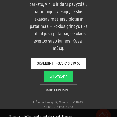
parketo, vinilo ir durų pavyzdžių
natūralioje šviesoje, tikslus
skaičiavimas jūsų plotui ir
patarimas – kokios grindys tiks
būtent jūsų patalpai, o kokios
nevertos savo kainos. Kava –
mūsų.
SKAMBINTI: +370 613 899 55
WHATSAPP
KAIP MUS RASTI
T. Ševčenkos g. 19, Vilnius · I–V 10:00–
18:00 · VI 11:00–15:00
Šioje svetainėje naudojami slapukai. Plačiau