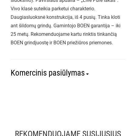
sluoksnio). Paviršiaus apdaila – „Live Pure lakas“.
Vivo klasė suteikia parketui charakterio.
Daugiasluoksnė konstrukcija, iš 4 pusių. Tinka kloti
ant šildomų grindų. Gamintojo BOEN garantija – iki
25 metų. Rekomenduojame kartu rinktis tinkančią
BOEN grindjuostę ir BOEN priežiūros priemones.
Komercinis pasiūlymas
REKOMENDUOJAME SUSIJUSIUS