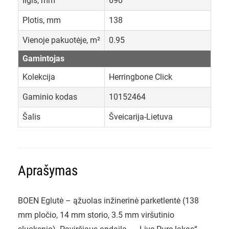
Ilgis, mm
690
Plotis, mm
138
Vienoje pakuotėje, m²
0.95
Gamintojas
Kolekcija
Herringbone Click
Gaminio kodas
10152464
Šalis
Šveicarija-Lietuva
Aprašymas
BOEN Eglutė – ąžuolas inžinerinė parketlentė (138
mm pločio, 14 mm storio, 3.5 mm viršutinio