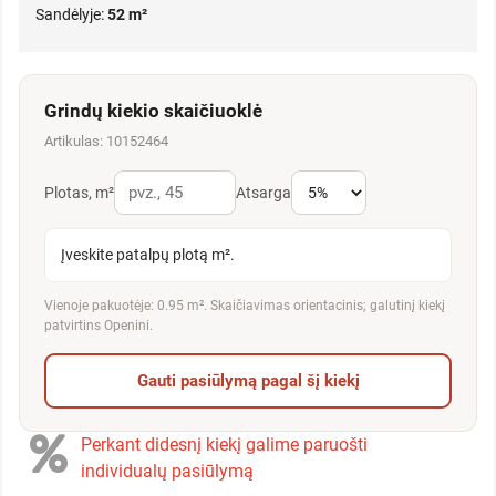
Sandėlyje:
52 m²
Grindų kiekio skaičiuoklė
Artikulas: 10152464
Plotas, m²
Atsarga
Įveskite patalpų plotą m².
Vienoje pakuotėje: 0.95 m². Skaičiavimas orientacinis; galutinį kiekį
patvirtins Openini.
Gauti pasiūlymą pagal šį kiekį
Perkant didesnį kiekį galime paruošti
individualų pasiūlymą