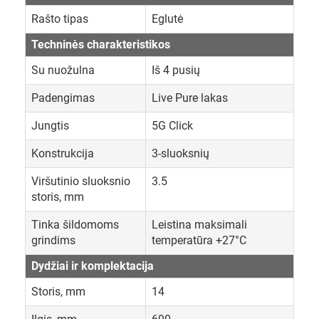
Rašto tipas
Eglutė
Techninės charakteristikos
Su nuožulna
Iš 4 pusių
Padengimas
Live Pure lakas
Jungtis
5G Click
Konstrukcija
3-sluoksnių
Viršutinio sluoksnio
3.5
storis, mm
Tinka šildomoms
Leistina maksimali
grindims
temperatūra +27°C
Dydžiai ir komplektacija
Storis, mm
14