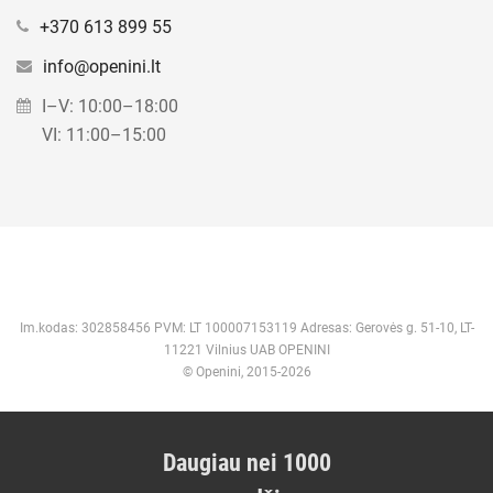
+370 613 899 55
info@openini.lt
I–V: 10:00–18:00
VI: 11:00–15:00
Im.kodas: 302858456 PVM: LT 100007153119 Adresas: Gerovės g. 51-10, LT-
11221 Vilnius UAB OPENINI
© Openini, 2015-2026
Daugiau nei 1000