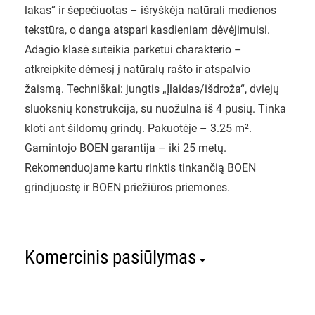
lakas“ ir šepečiuotas – išryškėja natūrali medienos
tekstūra, o danga atspari kasdieniam dėvėjimuisi.
Adagio klasė suteikia parketui charakterio –
atkreipkite dėmesį į natūralų rašto ir atspalvio
žaismą. Techniškai: jungtis „Įlaidas/išdroža“, dviejų
sluoksnių konstrukcija, su nuožulna iš 4 pusių. Tinka
kloti ant šildomų grindų. Pakuotėje – 3.25 m².
Gamintojo BOEN garantija – iki 25 metų.
Rekomenduojame kartu rinktis tinkančią BOEN
grindjuostę ir BOEN priežiūros priemones.
Komercinis pasiūlymas