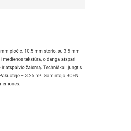
7 mm pločio, 10.5 mm storio, su 3.5 mm
ali medienos tekstūra, o danga atspari
 ir atspalvio žaismą. Techniškai: jungtis
dų. Pakuotėje – 3.25 m². Gamintojo BOEN
priemones.