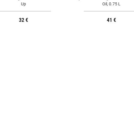
Up
Oil, 0.75 L
32 €
41 €