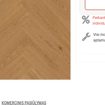
Perkant
individ
Visi mo
aptarn
KOMERCINIS PASIŪLYMAS