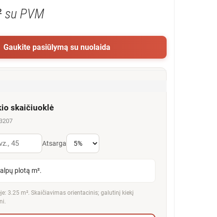
²
su PVM
Gaukite pasiūlymą su nuolaida
kio skaičiuoklė
63207
Atsarga
talpų plotą m².
e: 3.25 m². Skaičiavimas orientacinis; galutinį kiekį
ni.