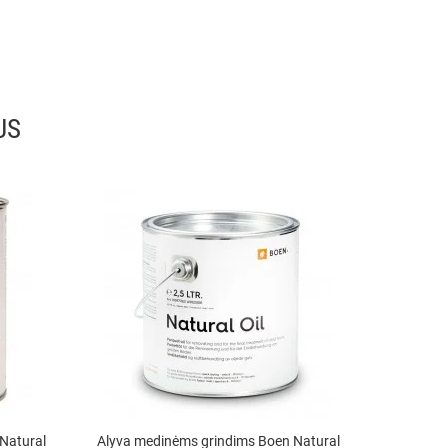
US
Natural
Alyva medinėms grindims Boen Natural
Muilas M