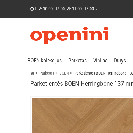
I–V: 10:00–18:00, VI: 11:00–15:00
BOEN kolekcijos
Parketas
Vinilas
Durys
Parketas
BOEN
Parketlentės BOEN Herringbone 137
Parketlentės BOEN Herringbone 137 mm