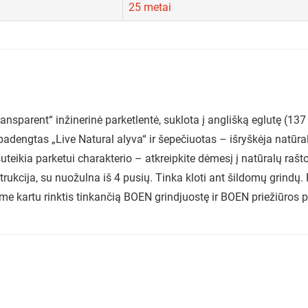
25 metai
sparent“ inžinerinė parketlentė, suklota į anglišką eglutę (13
 padengtas „Live Natural alyva“ ir šepečiuotas – išryškėja natūr
teikia parketui charakterio – atkreipkite dėmesį į natūralų rašto
strukcija, su nuožulna iš 4 pusių. Tinka kloti ant šildomų grin
e kartu rinktis tinkančią BOEN grindjuostę ir BOEN priežiūros 