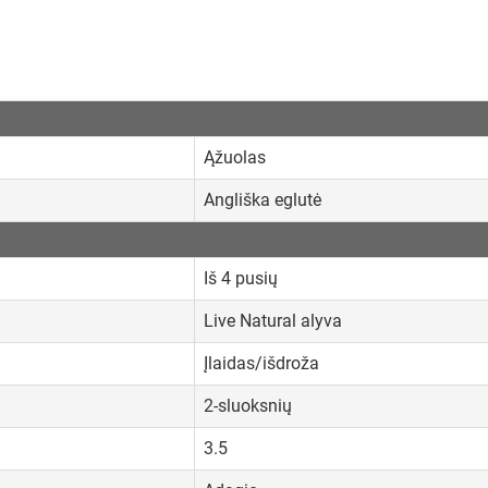
Ąžuolas
Angliška eglutė
Iš 4 pusių
Live Natural alyva
Įlaidas/išdroža
2-sluoksnių
3.5