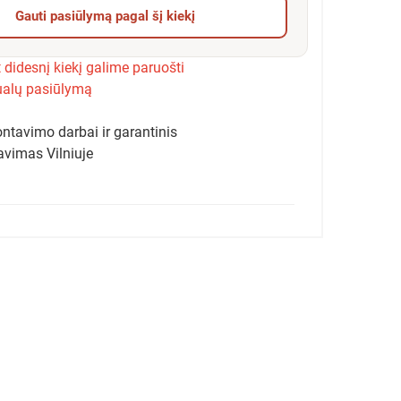
Gauti pasiūlymą pagal šį kiekį
 didesnį kiekį galime paruošti
ualų pasiūlymą
ntavimo darbai ir garantinis
avimas Vilniuje