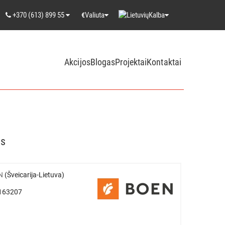
+370 (613) 899 55
Valiuta
Kalba
€
Akcijos
Blogas
Projektai
Kontaktai
as
N
(Šveicarija-Lietuva)
0163207