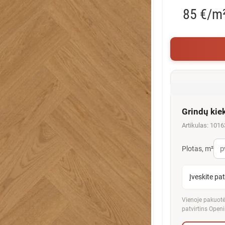
85 €/m
Grindų kie
Artikulas: 101
Plotas, m²
Įveskite pa
Vienoje pakuotėj
patvirtins Openi