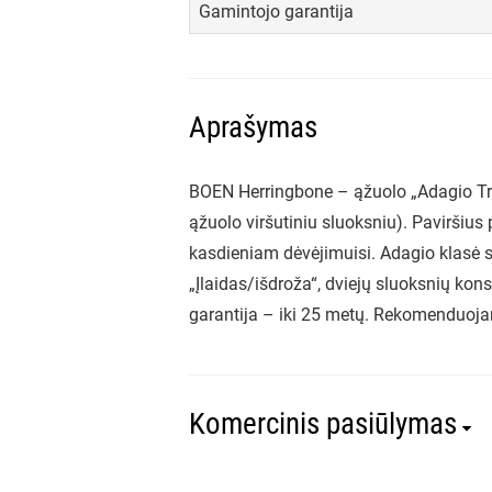
Gamintojo garantija
Aprašymas
BOEN Herringbone – ąžuolo „Adagio Tran
ąžuolo viršutiniu sluoksniu). Paviršius
kasdieniam dėvėjimuisi. Adagio klasė su
„Įlaidas/išdroža“, dviejų sluoksnių kon
garantija – iki 25 metų. Rekomenduojam
Komercinis pasiūlymas