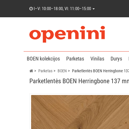
I–V: 10:00–18:00, VI: 11:00–15:00
BOEN kolekcijos
Parketas
Vinilas
Durys
Parketas
BOEN
Parketlentės BOEN Herringbone 13
Parketlentės BOEN Herringbone 137 mm