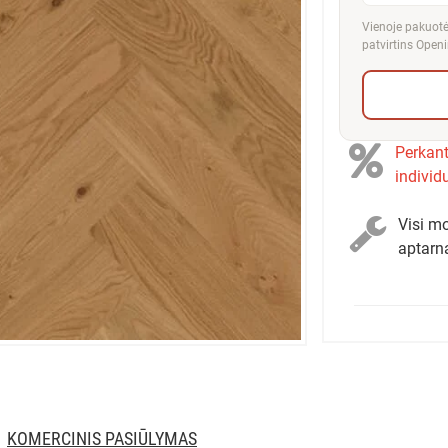
Vienoje pakuotėj
patvirtins Openi
Perkant
individ
Visi mo
aptarn
KOMERCINIS PASIŪLYMAS