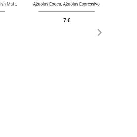
ish Matt,
Ąžuolas Epoca, Ąžuolas Espressivo,
Ąžuolas
Ąžuolas Indian Summer
7 €