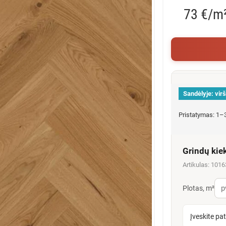
73 €/m
Sandėlyje:
vir
Pristatymas: 1–3
Grindų kie
Artikulas: 101
Plotas, m²
Įveskite pa