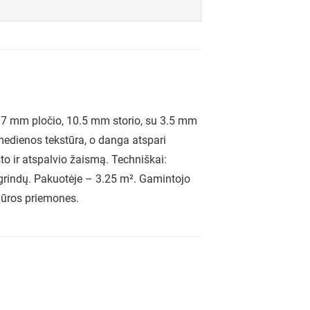
137 mm pločio, 10.5 mm storio, su 3.5 mm
 medienos tekstūra, o danga atspari
to ir atspalvio žaismą. Techniškai:
ų grindų. Pakuotėje – 3.25 m². Gamintojo
iūros priemones.