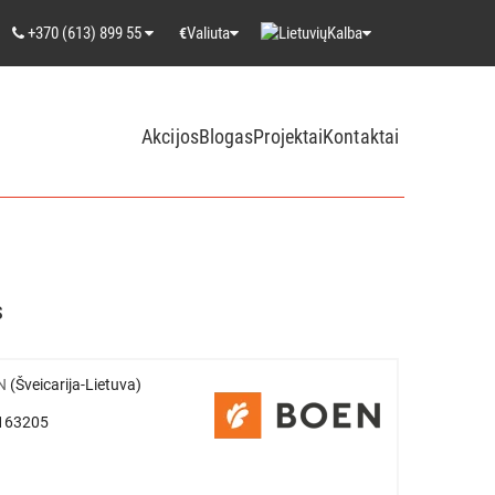
+370 (613) 899 55
Valiuta
Kalba
€
Akcijos
Blogas
Projektai
Kontaktai
s
N
(Šveicarija-Lietuva)
0163205