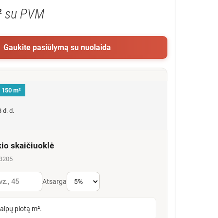
²
su PVM
Gaukite pasiūlymą su nuolaida
š 150 m²
 d. d.
kio skaičiuoklė
63205
Atsarga
talpų plotą m².