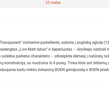
25 metai
nsparent“ inžinerinė parketlentė, suklota į anglišką eglutę (
 padengtas „Live Matt lakas“ ir šepečiuotas – išryškėja natūrali
uteikia parketui charakterio – atkreipkite dėmesį į natūralų raš
snių konstrukcija, su nuožulna iš 4 pusių. Tinka kloti ant šildom
duojame kartu rinktis tinkančią BOEN grindjuostę ir BOEN priež