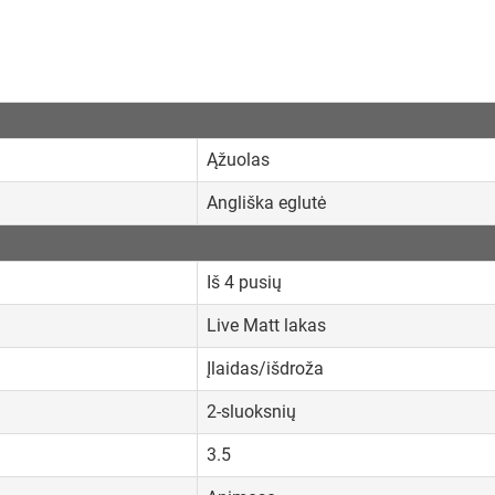
Ąžuolas
Angliška eglutė
Iš 4 pusių
Live Matt lakas
Įlaidas/išdroža
2-sluoksnių
3.5