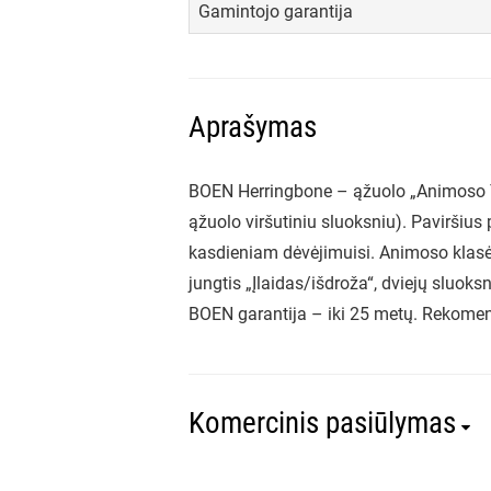
Gamintojo garantija
Aprašymas
BOEN Herringbone – ąžuolo „Animoso Tra
ąžuolo viršutiniu sluoksniu). Paviršius
kasdieniam dėvėjimuisi. Animoso klasė s
jungtis „Įlaidas/išdroža“, dviejų sluok
BOEN garantija – iki 25 metų. Rekomen
Komercinis pasiūlymas