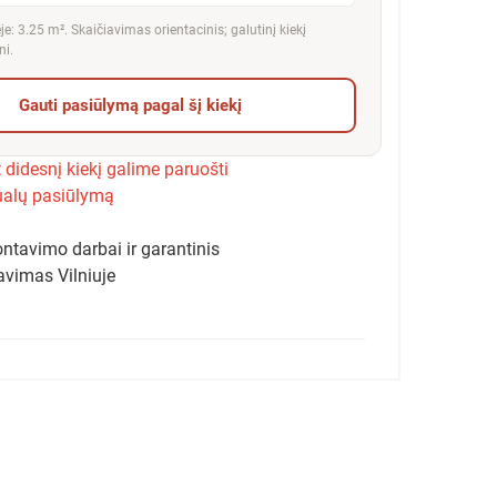
e: 3.25 m². Skaičiavimas orientacinis; galutinį kiekį
ni.
Gauti pasiūlymą pagal šį kiekį
 didesnį kiekį galime paruošti
ualų pasiūlymą
ntavimo darbai ir garantinis
avimas Vilniuje