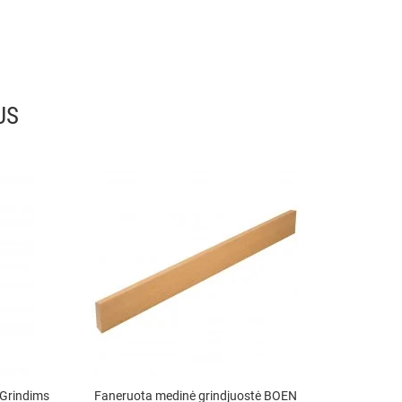
US
Grindims
Faneruota medinė grindjuostė BOEN
Parketle