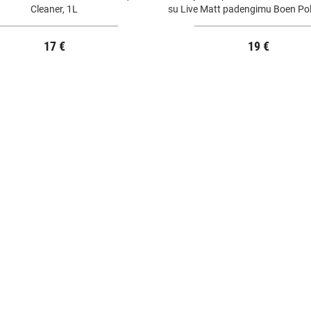
Cleaner, 1L
su Live Matt padengimu Boen Pol
1L
17 €
19 €