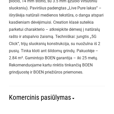
pločio, 14 mm storio, su 3.5 mm ąžuolo viršutiniu
sluoksniu). Paviršius padengtas „Live Pure lakas“ –
išryškėja natūrali medienos tekstūra, o danga atspari
kasdieniam dėvėjimuisi. Creation klasė suteikia
parketui charakterio – atkreipkite dėmesį į natūralų
rašto ir atspalvio žaismą. Techniškai: jungtis „5G
Click“, trijų sluoksnių konstrukcija, su nuožulna iš 2
pusių. Tinka kloti ant šildomų grindų. Pakuotėje –
2.84 m². Gamintojo BOEN garantija – iki 25 metų.
Rekomenduojame kartu rinktis tinkančią BOEN
grindjuostę ir BOEN priežiūros priemones.
Komercinis pasiūlymas