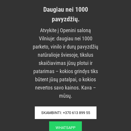
Daugiau nei 1000
pavyzdžių.
Atvykite į Openini saloną
Vilniuje: daugiau nei 1000
parketo, vinilo ir durų pavyzdžių
natūralioje šviesoje, tikslus
skaičiavimas jūsų plotui ir
patarimas – kokios grindys tiks
būtent jūsų patalpai, o kokios
nevertos savo kainos. Kava –
mūsų.
SKAMBINTI: +370 613 899 55
WHATSAPP