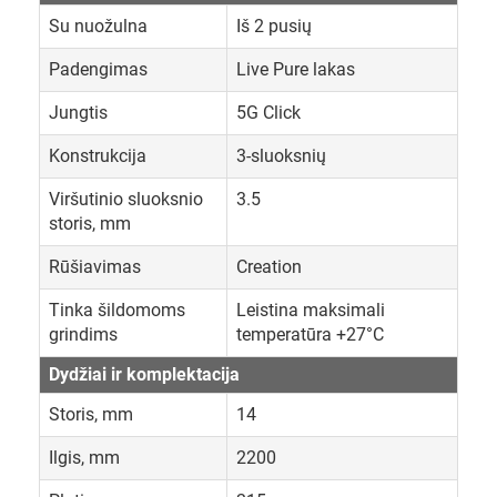
Su nuožulna
Iš 2 pusių
Padengimas
Live Pure lakas
Jungtis
5G Click
Konstrukcija
3-sluoksnių
Viršutinio sluoksnio
3.5
storis, mm
Rūšiavimas
Creation
Tinka šildomoms
Leistina maksimali
grindims
temperatūra +27°C
Dydžiai ir komplektacija
Storis, mm
14
Ilgis, mm
2200