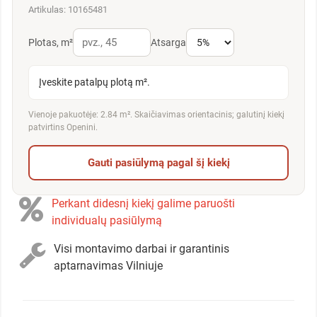
Artikulas: 10165481
Plotas, m²
Atsarga
Įveskite patalpų plotą m².
Vienoje pakuotėje: 2.84 m². Skaičiavimas orientacinis; galutinį kiekį
patvirtins Openini.
Gauti pasiūlymą pagal šį kiekį
Perkant didesnį kiekį galime paruošti
individualų pasiūlymą
Visi montavimo darbai ir garantinis
aptarnavimas Vilniuje