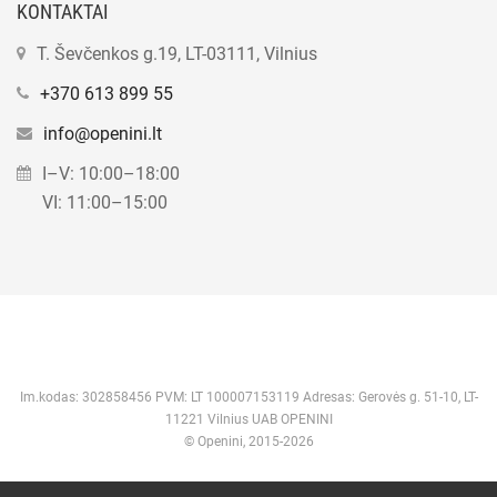
KONTAKTAI
T. Ševčenkos g.19, LT-03111, Vilnius
+370 613 899 55
info@openini.lt
I–V: 10:00–18:00
VI: 11:00–15:00
Im.kodas: 302858456 PVM: LT 100007153119 Adresas: Gerovės g. 51-10, LT-
11221 Vilnius UAB OPENINI
© Openini, 2015-2026