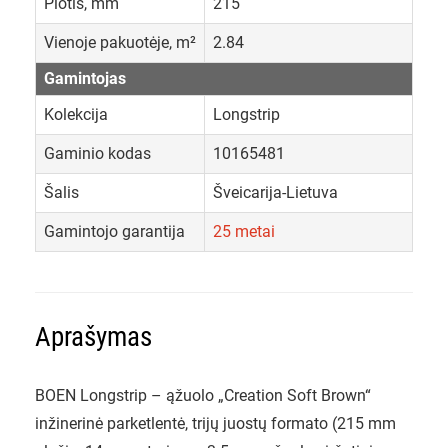
Plotis, mm
215
Vienoje pakuotėje, m²
2.84
Gamintojas
Kolekcija
Longstrip
Gaminio kodas
10165481
Šalis
Šveicarija-Lietuva
Gamintojo garantija
25 metai
Aprašymas
BOEN Longstrip – ąžuolo „Creation Soft Brown“
inžinerinė parketlentė, trijų juostų formato (215 mm