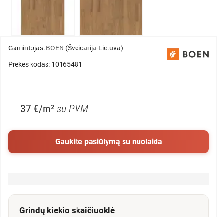
Gamintojas:
BOEN
(Šveicarija-Lietuva)
Prekės kodas: 10165481
37 €/m²
su PVM
Gaukite pasiūlymą su nuolaida
Grindų kiekio skaičiuoklė