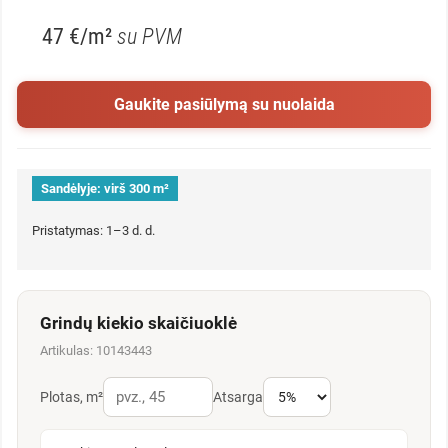
47 €/m²
su PVM
Gaukite pasiūlymą su nuolaida
Sandėlyje:
virš 300 m²
Pristatymas: 1–3 d. d.
Grindų kiekio skaičiuoklė
Artikulas: 10143443
Plotas, m²
Atsarga