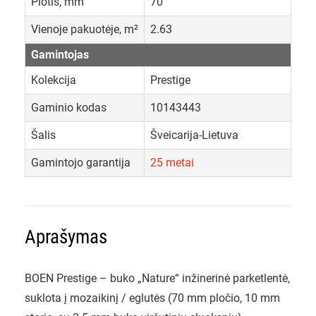
Plotis, mm
70
Vienoje pakuotėje, m²
2.63
Gamintojas
Kolekcija
Prestige
Gaminio kodas
10143443
Šalis
Šveicarija-Lietuva
Gamintojo garantija
25 metai
Aprašymas
BOEN Prestige – buko „Nature“ inžinerinė parketlentė,
suklota į mozaikinį / eglutės (70 mm pločio, 10 mm