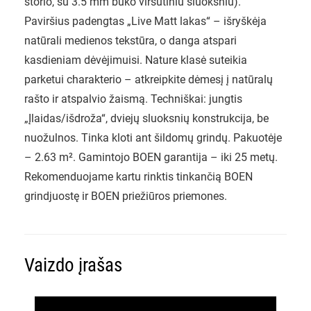
storio, su 3.5 mm buko viršutiniu sluoksniu).
Paviršius padengtas „Live Matt lakas“ – išryškėja
natūrali medienos tekstūra, o danga atspari
kasdieniam dėvėjimuisi. Nature klasė suteikia
parketui charakterio – atkreipkite dėmesį į natūralų
rašto ir atspalvio žaismą. Techniškai: jungtis
„Įlaidas/išdroža“, dviejų sluoksnių konstrukcija, be
nuožulnos. Tinka kloti ant šildomų grindų. Pakuotėje
– 2.63 m². Gamintojo BOEN garantija – iki 25 metų.
Rekomenduojame kartu rinktis tinkančią BOEN
grindjuostę ir BOEN priežiūros priemones.
Vaizdo įrašas