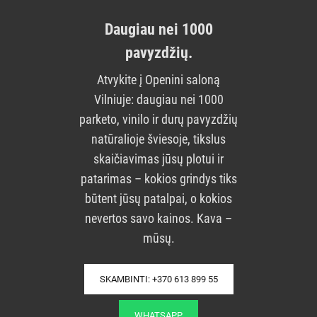
Daugiau nei 1000
pavyzdžių.
Atvykite į Openini saloną
Vilniuje: daugiau nei 1000
parketo, vinilo ir durų pavyzdžių
natūralioje šviesoje, tikslus
skaičiavimas jūsų plotui ir
patarimas – kokios grindys tiks
būtent jūsų patalpai, o kokios
nevertos savo kainos. Kava –
mūsų.
SKAMBINTI: +370 613 899 55
WHATSAPP