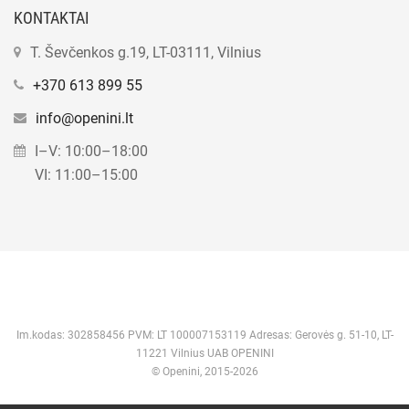
KONTAKTAI
T. Ševčenkos g.19, LT-03111, Vilnius
+370 613 899 55
info@openini.lt
I–V: 10:00–18:00
VI: 11:00–15:00
Im.kodas: 302858456 PVM: LT 100007153119 Adresas: Gerovės g. 51-10, LT-
11221 Vilnius UAB OPENINI
© Openini, 2015-2026