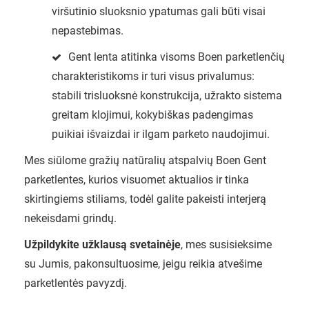
viršutinio sluoksnio ypatumas gali būti visai
nepastebimas.
Gent lenta atitinka visoms Boen parketlenčių
charakteristikoms ir turi visus privalumus:
stabili trisluoksnė konstrukcija, užrakto sistema
greitam klojimui, kokybiškas padengimas
puikiai išvaizdai ir ilgam parketo naudojimui.
Mes siūlome gražių natūralių atspalvių Boen Gent
parketlentes, kurios visuomet aktualios ir tinka
skirtingiems stiliams, todėl galite pakeisti interjerą
nekeisdami grindų.
Užpildykite užklausą svetainėje
, mes susisieksime
su Jumis, pakonsultuosime, jeigu reikia atvešime
parketlentės pavyzdį.