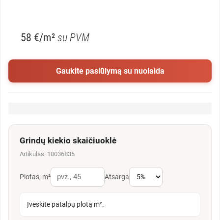
58 €/m²
su PVM
Gaukite pasiūlymą su nuolaida
Grindų kiekio skaičiuoklė
Artikulas: 10036835
Plotas, m²
Atsarga
Įveskite patalpų plotą m².