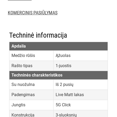
KOMERCINIS PASIŪLYMAS
Techninė informacija
Apdaila
Medžio rūšis
Ąžuolas
Rašto tipas
1-juostis
Techninės charakteristikos
Su nuožulna
Iš 2 pusių
Padengimas
Live Matt lakas
Jungtis
5G Click
Konstrukcija
3-sluoksnių