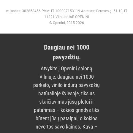
Im.kodas: 302858456 PVM: LT 100007153119 Adresas: Gerovės g. 51-10, LT-
11221 Vilnius UAB OPENINI
© Openini, 2015-2026
Daugiau nei 1000
pavyzdžių.
Atvykite į Openini saloną
Vilniuje: daugiau nei 1000
parketo, vinilo ir durų pavyzdžių
natūralioje šviesoje, tikslus
skaičiavimas jūsų plotui ir
patarimas – kokios grindys tiks
būtent jūsų patalpai, o kokios
nevertos savo kainos. Kava –