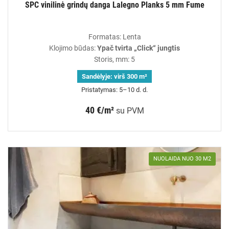
SPC vinilinė grindų danga Lalegno Planks 5 mm Fume
Formatas: Lenta
Klojimo būdas:
Ypač tvirta „Click“ jungtis
Storis, mm: 5
Sandėlyje:
virš 300 m²
Pristatymas: 5–10 d. d.
40 €/m²
su PVM
NUOLAIDA NUO 30 M2