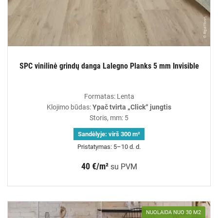
SPC vinilinė grindų danga Lalegno Planks 5 mm Invisible
Formatas: Lenta
Klojimo būdas:
Ypač tvirta „Click“ jungtis
Storis, mm: 5
Sandėlyje:
virš 300 m²
Pristatymas: 5–10 d. d.
40 €/m²
su PVM
NUOLAIDA NUO 30 M2