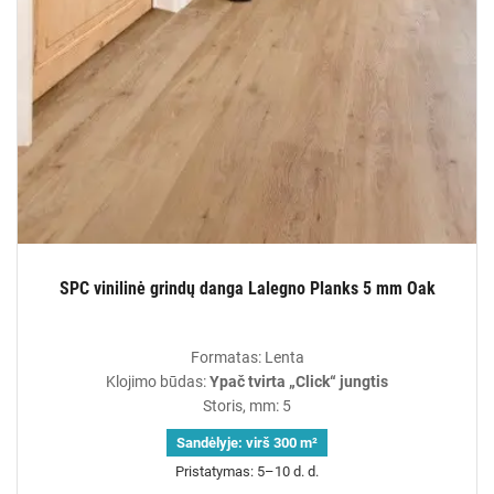
SPC vinilinė grindų danga Lalegno Planks 5 mm Oak
Formatas: Lenta
Klojimo būdas:
Ypač tvirta „Click“ jungtis
Storis, mm: 5
Sandėlyje:
virš 300 m²
Pristatymas: 5–10 d. d.