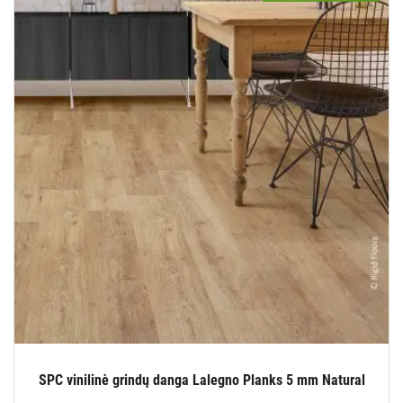
SPC vinilinė grindų danga Lalegno Planks 5 mm Natural