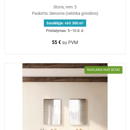
Storis, mm: 5
Paskirtis: Sienoms (netinka grindims)
Sandėlyje:
virš 300 m²
Pristatymas: 5–10 d. d.
55 €
su PVM
NUOLAIDA NUO 30 M2