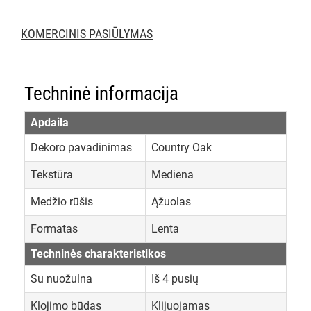
KOMERCINIS PASIŪLYMAS
Techninė informacija
Apdaila
Dekoro pavadinimas
Country Oak
Tekstūra
Mediena
Medžio rūšis
Ąžuolas
Formatas
Lenta
Techninės charakteristikos
Su nuožulna
Iš 4 pusių
Klojimo būdas
Klijuojamas