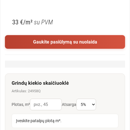
33 €/m²
su PVM
Gaukite pasiūlymą su nuolaida
Grindų kiekio skaičiuoklė
Artikulas: 24958Q
Plotas, m²
Atsarga
Įveskite patalpų plotą m².