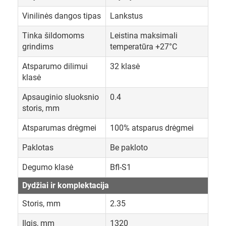
Vinilinės dangos tipas
Lankstus
Tinka šildomoms
Leistina maksimali
grindims
temperatūra +27°C
Atsparumo dilimui
32 klasė
klasė
Apsauginio sluoksnio
0.4
storis, mm
Atsparumas drėgmei
100% atsparus drėgmei
Paklotas
Be pakloto
Degumo klasė
Bfl-S1
Dydžiai ir komplektacija
Storis, mm
2.35
Ilgis, mm
1320