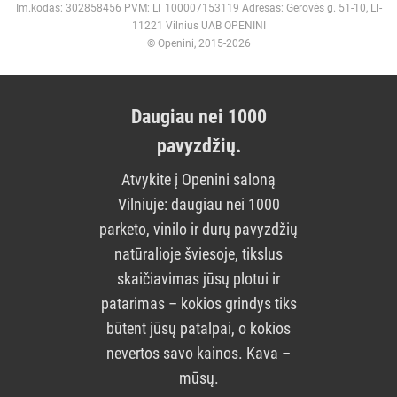
Im.kodas: 302858456 PVM: LT 100007153119 Adresas: Gerovės g. 51-10, LT-
11221 Vilnius UAB OPENINI
© Openini, 2015-2026
Daugiau nei 1000
pavyzdžių.
Atvykite į Openini saloną
Vilniuje: daugiau nei 1000
parketo, vinilo ir durų pavyzdžių
natūralioje šviesoje, tikslus
skaičiavimas jūsų plotui ir
patarimas – kokios grindys tiks
būtent jūsų patalpai, o kokios
nevertos savo kainos. Kava –
mūsų.