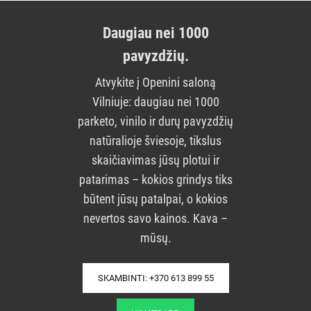
Daugiau nei 1000
pavyzdžių.
Atvykite į Openini saloną
Vilniuje: daugiau nei 1000
parketo, vinilo ir durų pavyzdžių
natūralioje šviesoje, tikslus
skaičiavimas jūsų plotui ir
patarimas – kokios grindys tiks
būtent jūsų patalpai, o kokios
nevertos savo kainos. Kava –
mūsų.
SKAMBINTI: +370 613 899 55