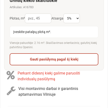
Grindų kiekio skaičiuoklė
Artikulas: A16783
Plotas, m²
Atsarga
Įveskite patalpų plotą m².
Vienoje pakuotėje: 2.16 m². Skaičiavimas orientacinis; galutinį kiekį
patvirtins Openini.
Gauti pasiūlymą pagal šį kiekį
Perkant didesnį kiekį galime paruošti
individualų pasiūlymą
Visi montavimo darbai ir garantinis
aptarnavimas Vilniuje