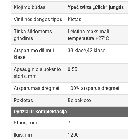
Klojimo būdas
Ypač tvirta „Click“ jungtis
Vinilinės dangos tipas
Kietas
Tinka šildomoms
Leistina maksimali
grindims
temperatūra +27°C
Atsparumo dilimui
33 klasė,42 klasė
klasė
Apsauginio sluoksnio
0.55
storis, mm
Atsparumas drėgmei
100% atsparus drėgmei
Paklotas
Be pakloto
Dydžiai ir komplektacija
Storis, mm
7
Ilgis, mm
1200