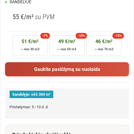
SANDĖLYJE
55 €/m²
su PVM
-7%
-10%
-15%
51 €/m²
49 €/m²
46 €/m²
— nuo 30 m2
— nuo 50 m2
— nuo 70 m2
Gaukite pasiūlymą su nuolaida
Sandėlyje:
virš 300 m²
Pristatymas: 5–10 d. d.