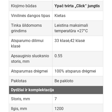
Klojimo būdas
Ypač tvirta „Click“ jungtis
Vinilinės dangos tipas
Kietas
Tinka šildomoms
Leistina maksimali
grindims
temperatūra +27°C
Atsparumo dilimui
33 klasė,42 klasė
klasė
Apsauginio sluoksnio
0.55
storis, mm
Atsparumas drėgmei
100% atsparus drėgmei
Paklotas
Be pakloto
Dydžiai ir komplektacija
Storis, mm
7
Ilgis, mm
1200