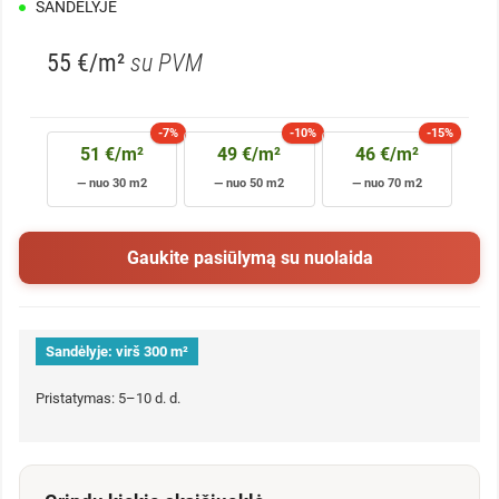
SANDĖLYJE
55 €/m²
su PVM
-7%
-10%
-15%
51 €/m²
49 €/m²
46 €/m²
— nuo 30 m2
— nuo 50 m2
— nuo 70 m2
Gaukite pasiūlymą su nuolaida
Sandėlyje:
virš 300 m²
Pristatymas: 5–10 d. d.