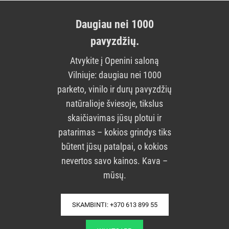
Daugiau nei 1000
pavyzdžių.
Atvykite į Openini saloną
Vilniuje: daugiau nei 1000
parketo, vinilo ir durų pavyzdžių
natūralioje šviesoje, tikslus
skaičiavimas jūsų plotui ir
patarimas – kokios grindys tiks
būtent jūsų patalpai, o kokios
nevertos savo kainos. Kava –
mūsų.
SKAMBINTI: +370 613 899 55