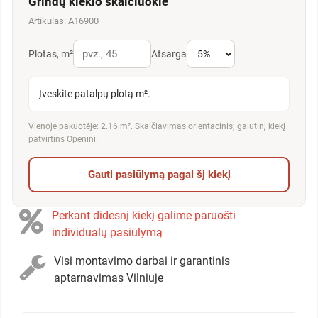
Grindų kiekio skaičiuoklė
Artikulas: A16900
Plotas, m²
Atsarga
Įveskite patalpų plotą m².
Vienoje pakuotėje: 2.16 m². Skaičiavimas orientacinis; galutinį kiekį
patvirtins Openini.
Gauti pasiūlymą pagal šį kiekį
Perkant didesnį kiekį galime paruošti
individualų pasiūlymą
Visi montavimo darbai ir garantinis
aptarnavimas Vilniuje