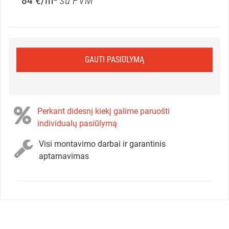
84 €/m²
su PVM
GAUTI PASIŪLYMĄ
Perkant didesnį kiekį galime paruošti
individualų pasiūlymą
Visi montavimo darbai ir garantinis
aptarnavimas