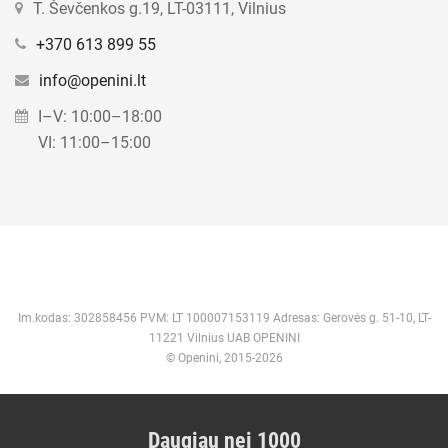
T. Ševčenkos g.19, LT-03111, Vilnius
+370 613 899 55
info@openini.lt
I–V: 10:00–18:00
VI: 11:00–15:00
Im.kodas: 302858456 PVM: LT 100007153119 Adresas: Gerovės g. 51-10, LT-
11221 Vilnius UAB OPENINI
© Openini, 2015-2026
Daugiau nei 1000