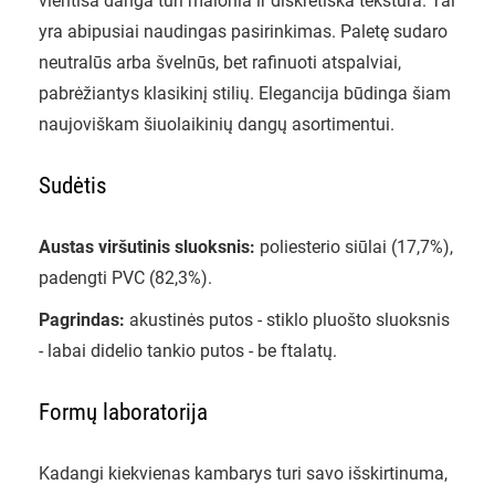
vientisa danga turi malonia ir diskretiška tekstūra. Tai
yra abipusiai naudingas pasirinkimas. Paletę sudaro
neutralūs arba švelnūs, bet rafinuoti atspalviai,
pabrėžiantys klasikinį stilių. Elegancija būdinga šiam
naujoviškam šiuolaikinių dangų asortimentui.
Sudėtis
Austas viršutinis sluoksnis:
poliesterio siūlai (17,7%),
padengti PVC (82,3%).
Pagrindas:
akustinės putos - stiklo pluošto sluoksnis
- labai didelio tankio putos - be ftalatų.
Formų laboratorija
Kadangi kiekvienas kambarys turi savo išskirtinuma,