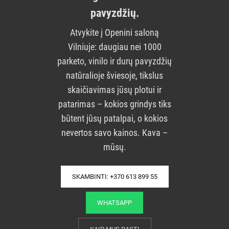
pavyzdžių.
Atvykite į Openini saloną
Vilniuje: daugiau nei 1000
parketo, vinilo ir durų pavyzdžių
natūralioje šviesoje, tikslus
skaičiavimas jūsų plotui ir
patarimas – kokios grindys tiks
būtent jūsų patalpai, o kokios
nevertos savo kainos. Kava –
mūsų.
SKAMBINTI: +370 613 899 55
WHATSAPP