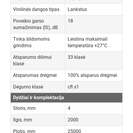
Vinilinės dangos tipas
Lankstus
Poveikio garso
18
sumažinimas (IS), dB
Tinka šildomoms
Leistina maksimali
grindims
temperatūra +27°C
Atsparumo dilimui
33 klasė
klasė
Atsparumas drėgmei
100% atsparus drėgmei
Degumo klasė
cfl s1
Dydžiai ir komplektacija
Storis, mm
4
Ilgis, mm
2000
Plotis, mm
25000