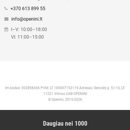
+370 613 899 55
info@openini.lt
I–V: 10:00–18:00
VI: 11:00–15:00
Im.kodas: 302858456 PVM: LT 100007153119 Adresas: Gerovės g. 51-10, LT-
11221 Vilnius UAB OPENINI
© Openini, 2015-2026
Daugiau nei 1000