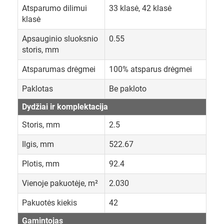
Atsparumo dilimui
33 klasė, 42 klasė
klasė
Apsauginio sluoksnio
0.55
storis, mm
Atsparumas drėgmei
100% atsparus drėgmei
Paklotas
Be pakloto
Dydžiai ir komplektacija
Storis, mm
2.5
Ilgis, mm
522.67
Plotis, mm
92.4
Vienoje pakuotėje, m²
2.030
Pakuotės kiekis
42
Gamintojas