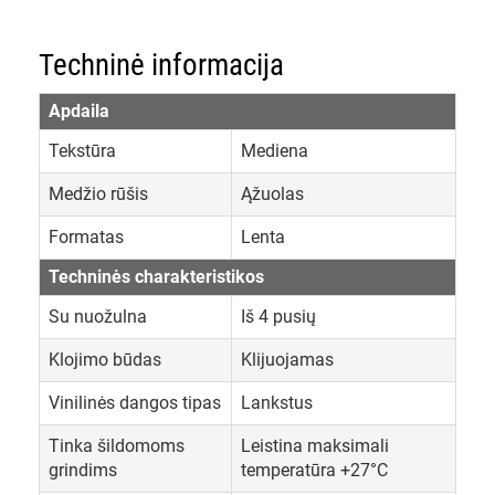
Techninė informacija
Apdaila
Tekstūra
Mediena
Medžio rūšis
Ąžuolas
Formatas
Lenta
Techninės charakteristikos
Su nuožulna
Iš 4 pusių
Klojimo būdas
Klijuojamas
Vinilinės dangos tipas
Lankstus
Tinka šildomoms
Leistina maksimali
grindims
temperatūra +27°C