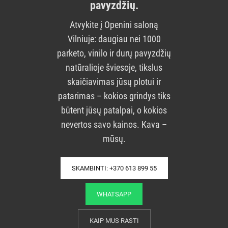
pavyzdžių.
Atvykite į Openini saloną
Vilniuje: daugiau nei 1000
parketo, vinilo ir durų pavyzdžių
natūralioje šviesoje, tikslus
skaičiavimas jūsų plotui ir
patarimas – kokios grindys tiks
būtent jūsų patalpai, o kokios
nevertos savo kainos. Kava –
mūsų.
SKAMBINTI: +370 613 899 55
WHATSAPP
KAIP MUS RASTI