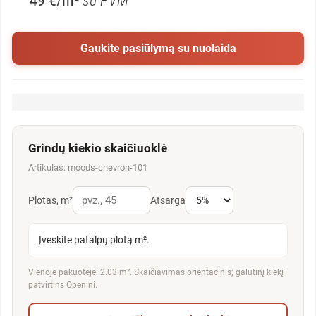
49 €/m²
su PVM
Gaukite pasiūlymą su nuolaida
Grindų kiekio skaičiuoklė
Artikulas: moods-chevron-101
Plotas, m²
Atsarga
Įveskite patalpų plotą m².
Vienoje pakuotėje: 2.03 m². Skaičiavimas orientacinis; galutinį kiekį
patvirtins Openini.