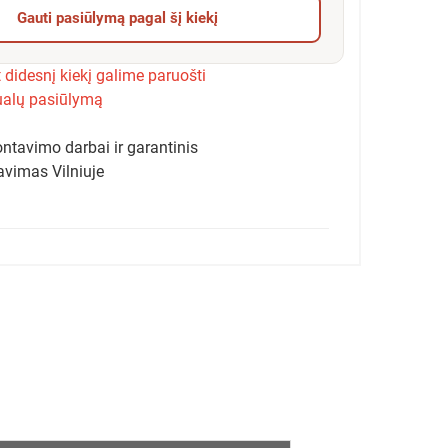
Gauti pasiūlymą pagal šį kiekį
 didesnį kiekį galime paruošti
ualų pasiūlymą
ntavimo darbai ir garantinis
avimas Vilniuje