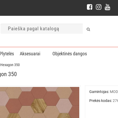
Plytelės
Aksesuarai
Objektinės dangos
s Hexagon 350
gon 350
Gamintojas:
MOD
Prekės kodas:
27