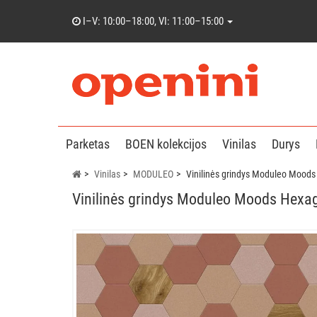
I–V: 10:00–18:00, VI: 11:00–15:00
Parketas
BOEN kolekcijos
Vinilas
Durys
Vinilas
MODULEO
Vinilinės grindys Moduleo Mood
Vinilinės grindys Moduleo Moods Hexa