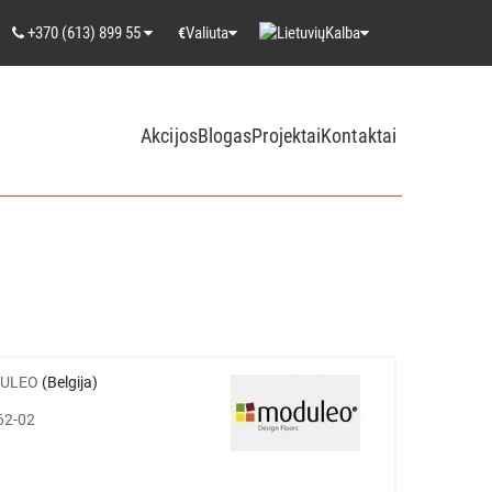
+370 (613) 899 55
Valiuta
Kalba
€
Akcijos
Blogas
Projektai
Kontaktai
ULEO
(Belgija)
62-02