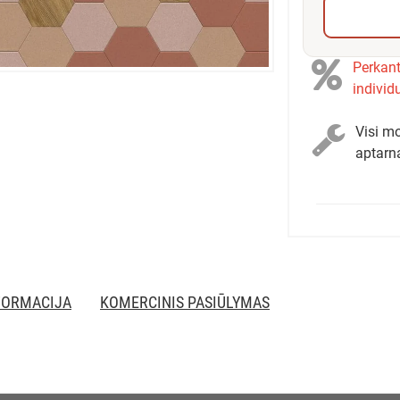
Perkant
individ
Visi mo
aptarn
FORMACIJA
KOMERCINIS PASIŪLYMAS