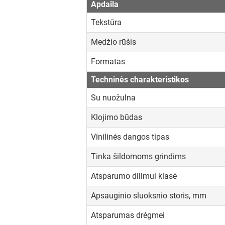
Apdaila
Tekstūra
Medžio rūšis
Formatas
Techninės charakteristikos
Su nuožulna
Klojimo būdas
Vinilinės dangos tipas
Tinka šildomoms grindims
Atsparumo dilimui klasė
Apsauginio sluoksnio storis, mm
Atsparumas drėgmei