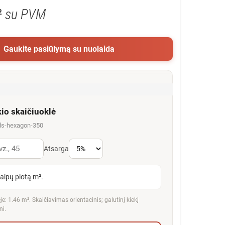
²
su PVM
Gaukite pasiūlymą su nuolaida
kio skaičiuoklė
ds-hexagon-350
Atsarga
talpų plotą m².
e: 1.46 m². Skaičiavimas orientacinis; galutinį kiekį
ni.