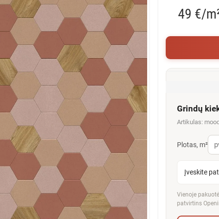
49 €/m
Grindų kie
Artikulas: moo
Plotas, m²
Įveskite pa
Vienoje pakuotėj
patvirtins Openi