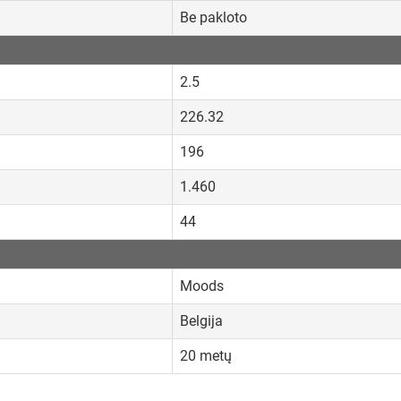
Be pakloto
2.5
226.32
196
1.460
44
Moods
Belgija
20 metų