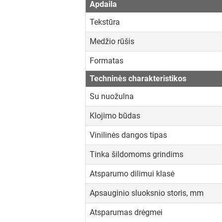
Apdaila
Tekstūra
Medžio rūšis
Formatas
Techninės charakteristikos
Su nuožulna
Klojimo būdas
Vinilinės dangos tipas
Tinka šildomoms grindims
Atsparumo dilimui klasė
Apsauginio sluoksnio storis, mm
Atsparumas drėgmei