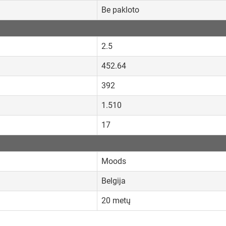
Be pakloto
2.5
452.64
392
1.510
17
Moods
Belgija
20 metų