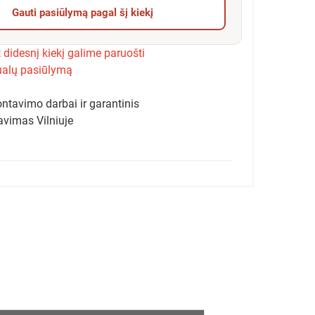
Gauti pasiūlymą pagal šį kiekį
 didesnį kiekį galime paruošti
ualų pasiūlymą
ntavimo darbai ir garantinis
avimas Vilniuje