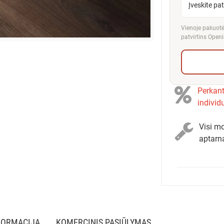
Įveskite pa
Vienoje pakuotėj
patvirtins Openi
Perkant
individ
Visi mo
aptarn
FORMACIJA
KOMERCINIS PASIŪLYMAS