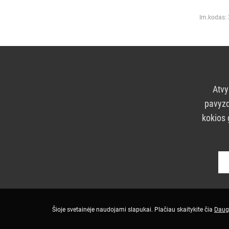
Im.kodas:
Atvy
pavyzd
kokios 
Šioje svetainėje naudojami slapukai. Plačiau skaitykite čia
Daug