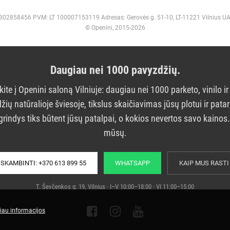
 302858456 PVM: LT 100007153119 Adresas: Gerovės g. 51-10, LT-11221 Vilnius U
© Openini, 2015-2026
Daugiau nei 1000 pavyzdžių.
kite į Openini saloną Vilniuje: daugiau nei 1000 parketo, vinilo ir
žių natūralioje šviesoje, tikslus skaičiavimas jūsų plotui ir pata
grindys tiks būtent jūsų patalpai, o kokios nevertos savo kainos
mūsų.
SKAMBINTI: +370 613 899 55
WHATSAPP
KAIP MUS RASTI
T. Ševčenkos g. 19, Vilnius · I–V 10:00–18:00 · VI 11:00–15:00
iau informacijos