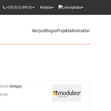
+370 (613) 899 55
Valiuta
Kalba
€
Akcijos
Blogas
Projektai
Kontaktai
ULEO
(Belgija)
05-02