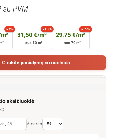
²
su PVM
-7%
-10%
-15%
/m²
31,50 €/m²
29,75 €/m²
m²
— nuo 50 m²
— nuo 70 m²
Gaukite pasiūlymą su nuolaida
kio skaičiuoklė
63Q
Atsarga