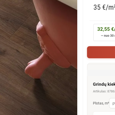
35 €/m
32,55 €
— nuo 30 
Grindų kie
Artikulas: 878
Plotas, m²