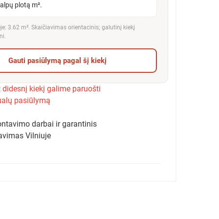
talpų plotą m².
e: 3.62 m². Skaičiavimas orientacinis; galutinį kiekį
ni.
Gauti pasiūlymą pagal šį kiekį
 didesnį kiekį galime paruošti
ualų pasiūlymą
ntavimo darbai ir garantinis
avimas Vilniuje