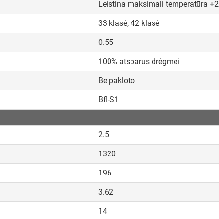
Leistina maksimali temperatūra +
33 klasė, 42 klasė
0.55
100% atsparus drėgmei
Be pakloto
Bfl-S1
2.5
1320
196
3.62
14