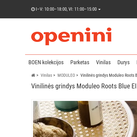
I–V: 10:00–18:00, VI: 11:00–15:00
BOEN kolekcijos
Parketas
Vinilas
Durys
Vinilas
MODULEO
Vinilinės grindys Moduleo Roots
Vinilinės grindys Moduleo Roots Blue 