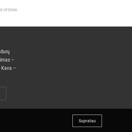
AB OPENINI
 durų
rimas –
. Kava –
Supratau