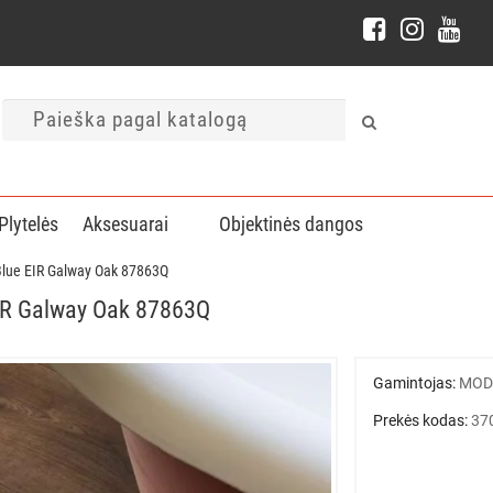
Plytelės
Aksesuarai
Objektinės dangos
 Blue EIR Galway Oak 87863Q
EIR Galway Oak 87863Q
Gamintojas:
MOD
Prekės kodas:
37