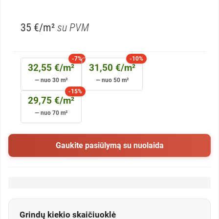
35 €/m²
su PVM
-7%
-10%
32,55 €/m²
31,50 €/m²
— nuo 30 m²
— nuo 50 m²
-15%
29,75 €/m²
— nuo 70 m²
Gaukite pasiūlymą su nuolaida
Grindų kiekio skaičiuoklė