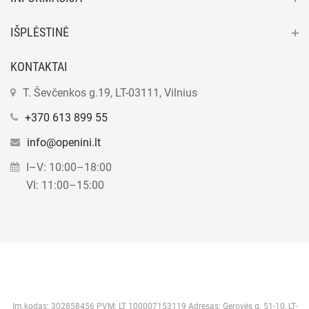
IŠPLĖSTINĖ
KONTAKTAI
T. Ševčenkos g.19, LT-03111, Vilnius
+370 613 899 55
info@openini.lt
I–V: 10:00–18:00
VI: 11:00–15:00
Im.kodas: 302858456 PVM: LT 100007153119 Adresas: Gerovės g. 51-10, LT-