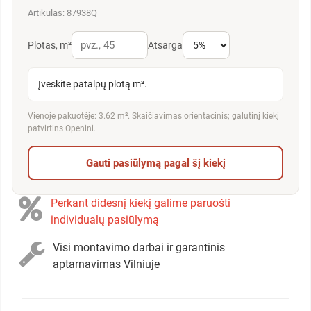
Artikulas: 87938Q
Plotas, m²
Atsarga
Įveskite patalpų plotą m².
Vienoje pakuotėje: 3.62 m². Skaičiavimas orientacinis; galutinį kiekį
patvirtins Openini.
Gauti pasiūlymą pagal šį kiekį
Perkant didesnį kiekį galime paruošti
individualų pasiūlymą
Visi montavimo darbai ir garantinis
aptarnavimas Vilniuje