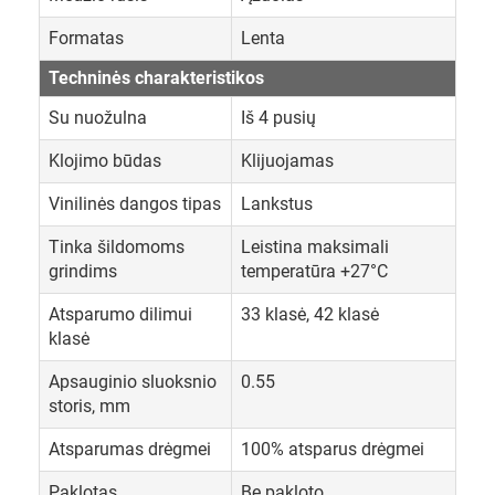
Formatas
Lenta
Techninės charakteristikos
Su nuožulna
Iš 4 pusių
Klojimo būdas
Klijuojamas
Vinilinės dangos tipas
Lankstus
Tinka šildomoms
Leistina maksimali
grindims
temperatūra +27°C
Atsparumo dilimui
33 klasė, 42 klasė
klasė
Apsauginio sluoksnio
0.55
storis, mm
Atsparumas drėgmei
100% atsparus drėgmei
Paklotas
Be pakloto