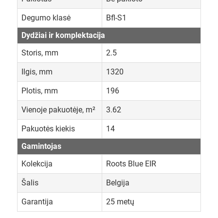
Degumo klasė
Bfl-S1
Dydžiai ir komplektacija
Storis, mm
2.5
Ilgis, mm
1320
Plotis, mm
196
Vienoje pakuotėje, m²
3.62
Pakuotės kiekis
14
Gamintojas
Kolekcija
Roots Blue EIR
Šalis
Belgija
Garantija
25 metų