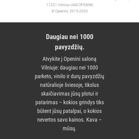
11221 Vilnius UAB OPENINI
© Openini, 2015-2026
Daugiau nei 1000
pavyzdžių.
Atvykite į Openini saloną
Vilniuje: daugiau nei 1000
parketo, vinilo ir durų pavyzdžių
natūralioje šviesoje, tikslus
skaičiavimas jūsų plotui ir
patarimas – kokios grindys tiks
būtent jūsų patalpai, o kokios
nevertos savo kainos. Kava –
mūsų.