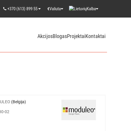
+370 (613) 899 55
Valiuta
Kalba
€
Akcijos
Blogas
Projektai
Kontaktai
ULEO
(Belgija)
30-02