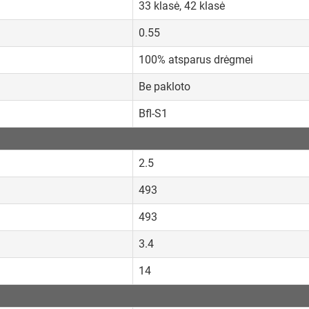
33 klasė, 42 klasė
0.55
100% atsparus drėgmei
Be pakloto
Bfl-S1
2.5
493
493
3.4
14