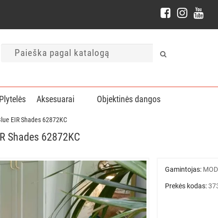
Plytelės
Aksesuarai
Objektinės dangos
 Blue EIR Shades 62872KC
EIR Shades 62872KC
Gamintojas:
MOD
Prekės kodas:
37