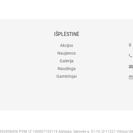
IŠPLĖSTINĖ
Akcijos
Naujienos
Galerija
Naudinga
Gamintojai
 302858456 PVM: LT 100007153119 Adresas: Gerovės g. 51-10, LT-11221 Vilnius U