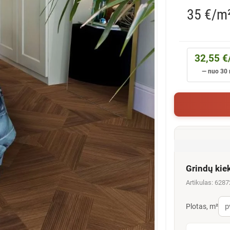
35 €/m
32,55 €
— nuo 30 
Grindų kie
Artikulas: 628
Plotas, m²