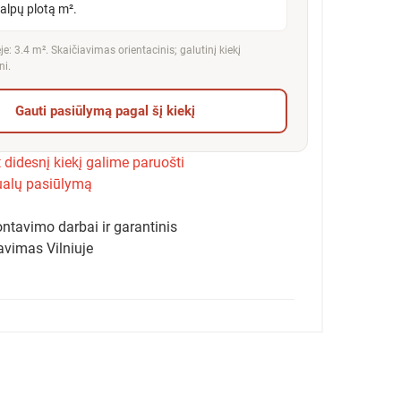
talpų plotą m².
e: 3.4 m². Skaičiavimas orientacinis; galutinį kiekį
ni.
Gauti pasiūlymą pagal šį kiekį
 didesnį kiekį galime paruošti
ualų pasiūlymą
ntavimo darbai ir garantinis
avimas Vilniuje