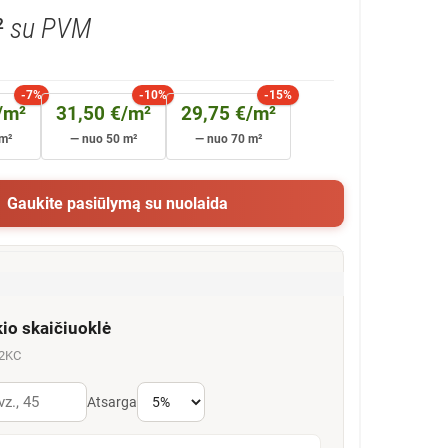
²
su PVM
-7%
-10%
-15%
/m²
31,50 €/m²
29,75 €/m²
m²
— nuo 50 m²
— nuo 70 m²
Gaukite pasiūlymą su nuolaida
kio skaičiuoklė
72KC
Atsarga