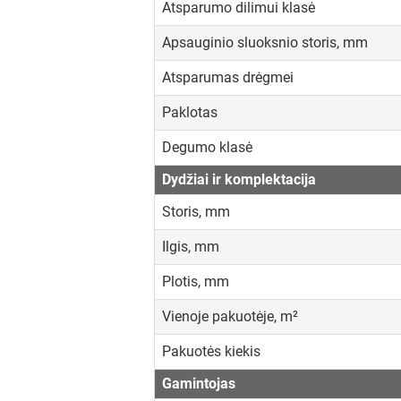
Atsparumo dilimui klasė
Apsauginio sluoksnio storis, mm
Atsparumas drėgmei
Paklotas
Degumo klasė
Dydžiai ir komplektacija
Storis, mm
Ilgis, mm
Plotis, mm
Vienoje pakuotėje, m²
Pakuotės kiekis
Gamintojas