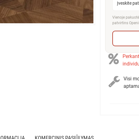
Įveskite pa
Vienoje pakuotėj
patvirtins Openi
Perkant
individ
Visi mo
aptarn
FORMACIJA
KOMERCINIS PASIŪLYMAS