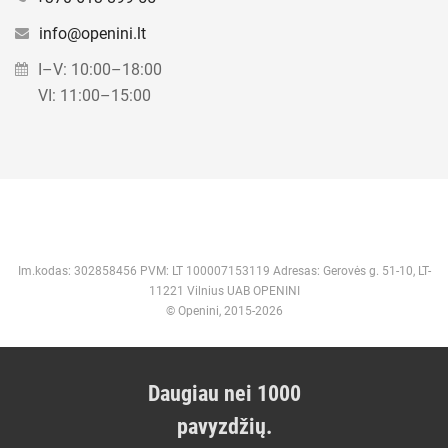
info@openini.lt
I–V: 10:00–18:00
VI: 11:00–15:00
Im.kodas: 302858456 PVM: LT 100007153119 Adresas: Gerovės g. 51-10, LT-
11221 Vilnius UAB OPENINI
© Openini, 2015-2026
Daugiau nei 1000
pavyzdžių.