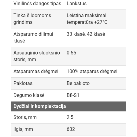
Vinilinės dangos tipas
Lankstus
Tinka šildomoms
Leistina maksimali
grindims
temperatūra +27°C
Atsparumo dilimui
33 klasė, 42 klasė
klasė
Apsauginio sluoksnio
0.55
storis, mm
Atsparumas drėgmei
100% atsparus drėgmei
Paklotas
Be pakloto
Degumo klasė
Bfl-S1
Dydžiai ir komplektacija
Storis, mm
2.5
Ilgis, mm
632