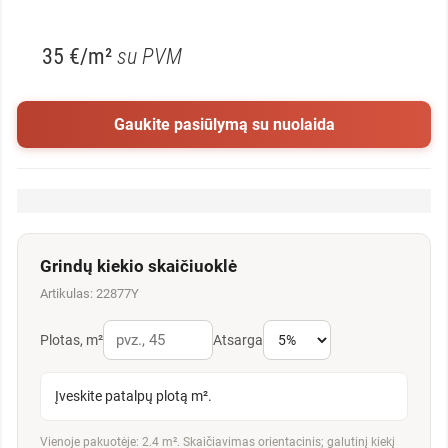
35 €/m²
su PVM
Gaukite pasiūlymą su nuolaida
Grindų kiekio skaičiuoklė
Artikulas: 22877Y
Plotas, m²
Atsarga
Įveskite patalpų plotą m².
Vienoje pakuotėje: 2.4 m². Skaičiavimas orientacinis; galutinį kiekį