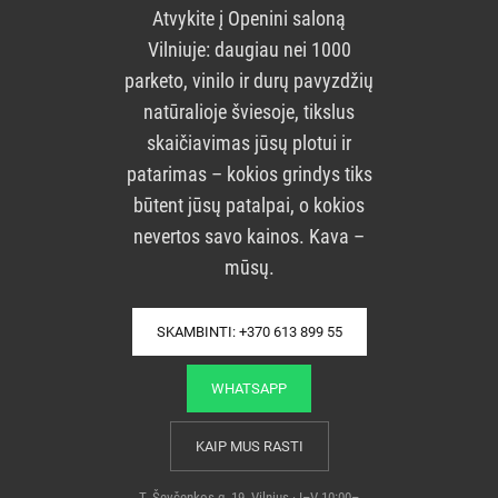
Atvykite į Openini saloną
Vilniuje: daugiau nei 1000
parketo, vinilo ir durų pavyzdžių
natūralioje šviesoje, tikslus
skaičiavimas jūsų plotui ir
patarimas – kokios grindys tiks
būtent jūsų patalpai, o kokios
nevertos savo kainos. Kava –
mūsų.
SKAMBINTI: +370 613 899 55
WHATSAPP
KAIP MUS RASTI
T. Ševčenkos g. 19, Vilnius · I–V 10:00–