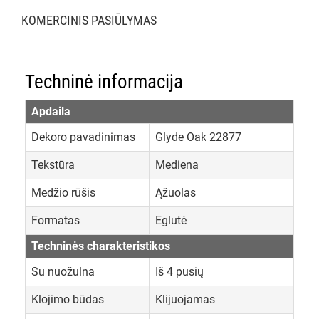
KOMERCINIS PASIŪLYMAS
Techninė informacija
Apdaila
Dekoro pavadinimas
Glyde Oak 22877
Tekstūra
Mediena
Medžio rūšis
Ąžuolas
Formatas
Eglutė
Techninės charakteristikos
Su nuožulna
Iš 4 pusių
Klojimo būdas
Klijuojamas