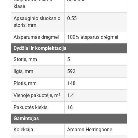
klasė
Apsauginio sluoksnio
0.55
storis, mm
Atsparumas drėgmei
100% atsparus drėgmei
Dydžiai ir komplektacija
Storis, mm
5
Ilgis, mm
592
Plotis, mm
148
Vienoje pakuotėje, m²
1.4
Pakuotės kiekis
16
Gamintojas
Kolekcija
Amaron Herringbone