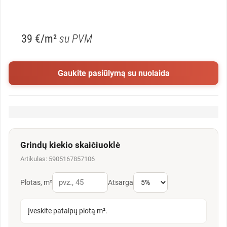
39 €/m²
su PVM
Gaukite pasiūlymą su nuolaida
Grindų kiekio skaičiuoklė
Artikulas: 5905167857106
Plotas, m²
Atsarga
Įveskite patalpų plotą m².