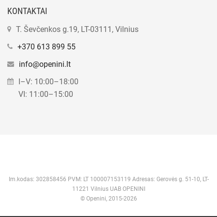
KONTAKTAI
T. Ševčenkos g.19, LT-03111, Vilnius
+370 613 899 55
info@openini.lt
I–V: 10:00–18:00
VI: 11:00–15:00
Im.kodas: 302858456 PVM: LT 100007153119 Adresas: Gerovės g. 51-10, LT-
11221 Vilnius UAB OPENINI
© Openini, 2015-2026