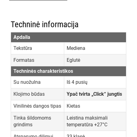
Techninė informacija
Apdaila
Tekstūra
Mediena
Formatas
Eglutė
Techninės charakteristikos
Su nuožulna
Iš 4 pusių
Klojimo būdas
Ypač tvirta „Click“ jungtis
Vinilinės dangos tipas
Kietas
Tinka šildomoms
Leistina maksimali
grindims
temperatūra +27°C
Atsparumo dilimui
33 klasė