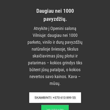
Daugiau nei 1000
pavyzdžių.
Atvykite į Openini saloną
Vilniuje: daugiau nei 1000
parketo, vinilo ir durų pavyzdžių
natūralioje šviesoje, tikslus
skaičiavimas jūsų plotui ir
patarimas – kokios grindys tiks
būtent jūsų patalpai, o kokios
nevertos savo kainos. Kava –
mūsų.
SKAMBINTI: +370 613 899 55