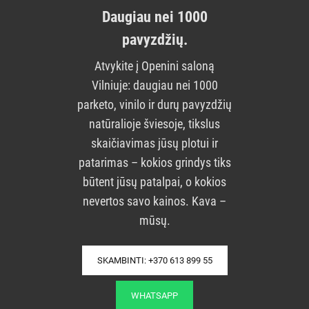
Daugiau nei 1000
pavyzdžių.
Atvykite į Openini saloną
Vilniuje: daugiau nei 1000
parketo, vinilo ir durų pavyzdžių
natūralioje šviesoje, tikslus
skaičiavimas jūsų plotui ir
patarimas – kokios grindys tiks
būtent jūsų patalpai, o kokios
nevertos savo kainos. Kava –
mūsų.
SKAMBINTI: +370 613 899 55
WHATSAPP