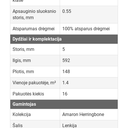
klasė
Apsauginio sluoksnio
0.55
storis, mm
Atsparumas drėgmei
100% atsparus drėgmei
Dydžiai ir komplektacija
Storis, mm
5
Ilgis, mm
592
Plotis, mm
148
Vienoje pakuotėje, m²
1.4
Pakuotės kiekis
16
Gamintojas
Kolekcija
Amaron Herringbone
Šalis
Lenkija