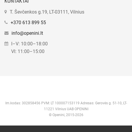
KONTAKTAI
T. Ševčenkos g.19, LT-03111, Vilnius
+370 613 899 55
info@openini.lt
I–V: 10:00–18:00
VI: 11:00–15:00
Im.kodas: 302858456 PVM: LT 100007153119 Adresas: Gerovės g. 51-10, LT-
11221 Vilnius UAB OPENINI
© Openini, 2015-2026