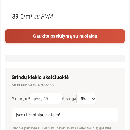
39 €/m²
su PVM
Gaukite pasiūlymą su nuolaida
Grindų kiekio skaičiuoklė
Artikulas: 5905167839539
Plotas, m²
Atsarga
Įveskite patalpų plotą m².
Vienoje pakuotėje: 1.402 m². Skaičiavimas orientacinis; galutinį