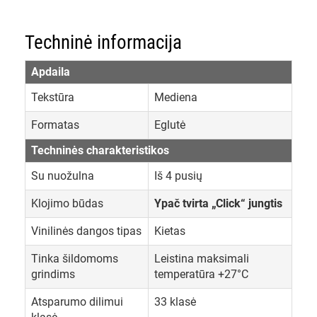
Techninė informacija
Apdaila
Tekstūra
Mediena
Formatas
Eglutė
Techninės charakteristikos
Su nuožulna
Iš 4 pusių
Klojimo būdas
Ypač tvirta „Click“ jungtis
Vinilinės dangos tipas
Kietas
Tinka šildomoms
Leistina maksimali
grindims
temperatūra +27°C
Atsparumo dilimui
33 klasė