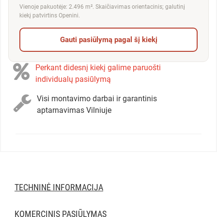
Vienoje pakuotėje: 2.496 m². Skaičiavimas orientacinis; galutinį
kiekį patvirtins Openini.
Gauti pasiūlymą pagal šį kiekį
Perkant didesnį kiekį galime paruošti
individualų pasiūlymą
Visi montavimo darbai ir garantinis
aptarnavimas Vilniuje
TECHNINĖ INFORMACIJA
KOMERCINIS PASIŪLYMAS