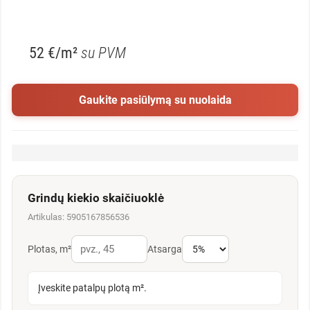
52 €/m²
su PVM
Gaukite pasiūlymą su nuolaida
Grindų kiekio skaičiuoklė
Artikulas: 5905167856536
Plotas, m²
Atsarga
Įveskite patalpų plotą m².