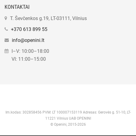
KONTAKTAI
T. Ševčenkos g.19, LT-03111, Vilnius
+370 613 899 55
info@openini.lt
I–V: 10:00–18:00
VI: 11:00–15:00
Im.kodas: 302858456 PVM: LT 100007153119 Adresas: Gerovės g. 51-10, LT-
11221 Vilnius UAB OPENINI
© Openini, 2015-2026