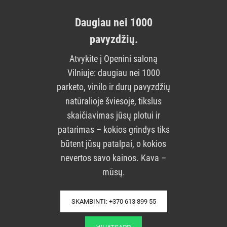
Daugiau nei 1000
pavyzdžių.
Atvykite į Openini saloną
Vilniuje: daugiau nei 1000
parketo, vinilo ir durų pavyzdžių
natūralioje šviesoje, tikslus
skaičiavimas jūsų plotui ir
patarimas – kokios grindys tiks
būtent jūsų patalpai, o kokios
nevertos savo kainos. Kava –
mūsų.
SKAMBINTI: +370 613 899 55