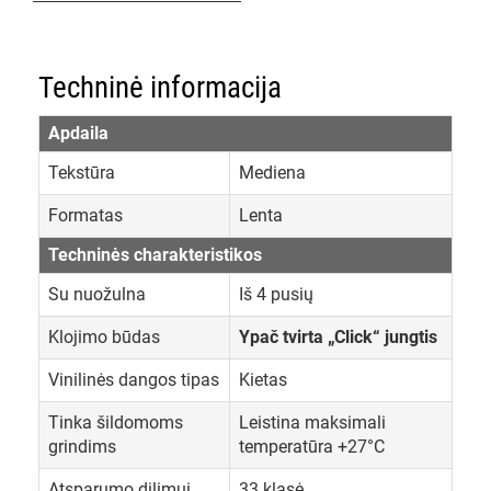
Techninė informacija
Apdaila
Tekstūra
Mediena
Formatas
Lenta
Techninės charakteristikos
Su nuožulna
Iš 4 pusių
Klojimo būdas
Ypač tvirta „Click“ jungtis
Vinilinės dangos tipas
Kietas
Tinka šildomoms
Leistina maksimali
grindims
temperatūra +27°C
Atsparumo dilimui
33 klasė