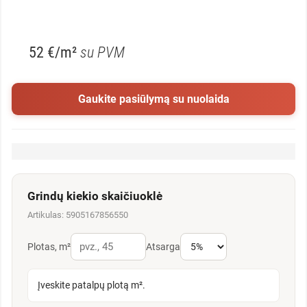
52 €/m²
su PVM
Gaukite pasiūlymą su nuolaida
Grindų kiekio skaičiuoklė
Artikulas: 5905167856550
Plotas, m²
Atsarga
Įveskite patalpų plotą m².