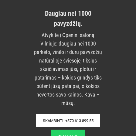
Daugiau nei 1000
pavyzdžių.
Atvykite į Openini saloną
Vilniuje: daugiau nei 1000
parketo, vinilo ir durų pavyzdžių
natūralioje šviesoje, tikslus
skaičiavimas jūsų plotui ir
patarimas – kokios grindys tiks
būtent jūsų patalpai, o kokios
nevertos savo kainos. Kava –
mūsų.
SKAMBINTI: +370 613 899 55