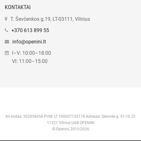
KONTAKTAI
T. Ševčenkos g.19, LT-03111, Vilnius
+370 613 899 55
info@openini.lt
I–V: 10:00–18:00
VI: 11:00–15:00
Im.kodas: 302858456 PVM: LT 100007153119 Adresas: Gerovės g. 51-10, LT-
11221 Vilnius UAB OPENINI
© Openini, 2015-2026