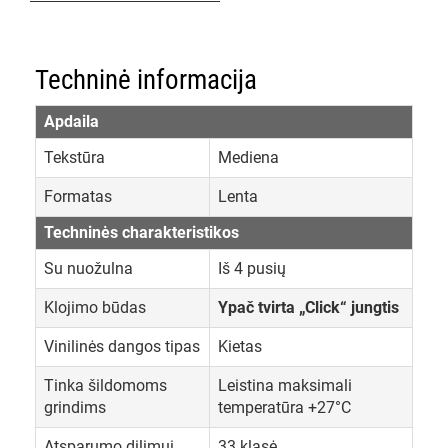
Techninė informacija
Apdaila
Tekstūra
Mediena
Formatas
Lenta
Techninės charakteristikos
Su nuožulna
Iš 4 pusių
Klojimo būdas
Ypač tvirta „Click“ jungtis
Vinilinės dangos tipas
Kietas
Tinka šildomoms
Leistina maksimali
grindims
temperatūra +27°C
Atsparumo dilimui
33 klasė