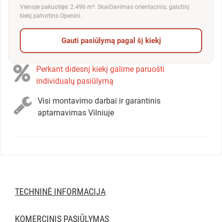
Vienoje pakuotėje: 2.496 m². Skaičiavimas orientacinis; galutinį
kiekį patvirtins Openini.
Gauti pasiūlymą pagal šį kiekį
Perkant didesnį kiekį galime paruošti
individualų pasiūlymą
Visi montavimo darbai ir garantinis
aptarnavimas Vilniuje
TECHNINĖ INFORMACIJA
KOMERCINIS PASIŪLYMAS