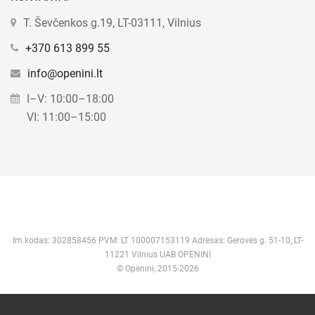
T. Ševčenkos g.19, LT-03111, Vilnius
+370 613 899 55
info@openini.lt
I–V: 10:00–18:00
VI: 11:00–15:00
Im.kodas: 302858456 PVM: LT 100007153119 Adresas: Gerovės g. 51-10, LT-
11221 Vilnius UAB OPENINI
© Openini, 2015-2026