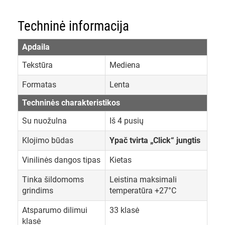
Techninė informacija
Apdaila
Tekstūra
Mediena
Formatas
Lenta
Techninės charakteristikos
Su nuožulna
Iš 4 pusių
Klojimo būdas
Ypač tvirta „Click“ jungtis
Vinilinės dangos tipas
Kietas
Tinka šildomoms
Leistina maksimali
grindims
temperatūra +27°C
Atsparumo dilimui
33 klasė
klasė