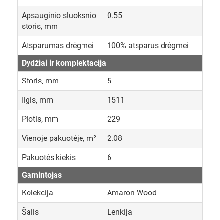
Apsauginio sluoksnio
0.55
storis, mm
Atsparumas drėgmei
100% atsparus drėgmei
Dydžiai ir komplektacija
Storis, mm
5
Ilgis, mm
1511
Plotis, mm
229
Vienoje pakuotėje, m²
2.08
Pakuotės kiekis
6
Gamintojas
Kolekcija
Amaron Wood
Šalis
Lenkija