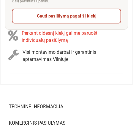
kiekį patvirtins Openini.
Gauti pasiūlymą pagal šį kiekį
Perkant didesnį kiekį galime paruošti
individualų pasiūlymą
Visi montavimo darbai ir garantinis
aptarnavimas Vilniuje
TECHNINĖ INFORMACIJA
KOMERCINIS PASIŪLYMAS