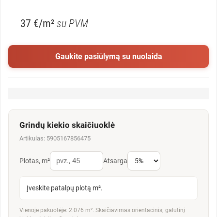
37 €/m²
su PVM
Gaukite pasiūlymą su nuolaida
Grindų kiekio skaičiuoklė
Artikulas: 5905167856475
Plotas, m²
Atsarga
Įveskite patalpų plotą m².
Vienoje pakuotėje: 2.076 m². Skaičiavimas orientacinis; galutinį