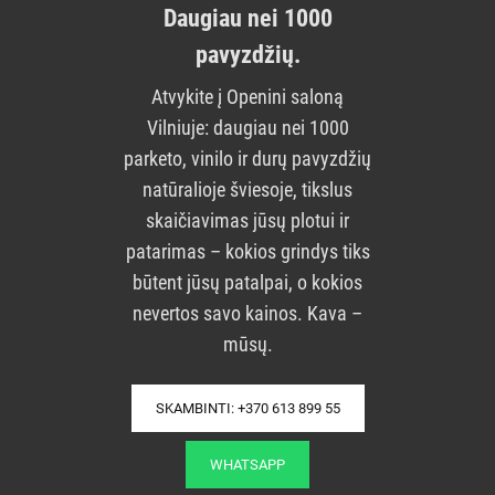
Daugiau nei 1000
pavyzdžių.
Atvykite į Openini saloną
Vilniuje: daugiau nei 1000
parketo, vinilo ir durų pavyzdžių
natūralioje šviesoje, tikslus
skaičiavimas jūsų plotui ir
patarimas – kokios grindys tiks
būtent jūsų patalpai, o kokios
nevertos savo kainos. Kava –
mūsų.
SKAMBINTI: +370 613 899 55
WHATSAPP