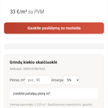
33 €/m²
su PVM
Gaukite pasiūlymą su nuolaida
Grindų kiekio skaičiuoklė
Artikulas: 5905167847633
Plotas, m²
Atsarga
Įveskite patalpų plotą m².
Vienoje pakuotėje: 2.235 m². Skaičiavimas orientacinis; galutinį