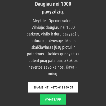
Daugiau nei 1000
pavyzdžių.
Atvykite į Openini saloną
Vilniuje: daugiau nei 1000
parketo, vinilo ir durų pavyzdžių
natūralioje šviesoje, tikslus
skaičiavimas jūsų plotui ir
patarimas – kokios grindys tiks
būtent jūsų patalpai, o kokios
nevertos savo kainos. Kava –
mūsų.
SKAMBINTI: +370 613 899 55
WHATSAPP