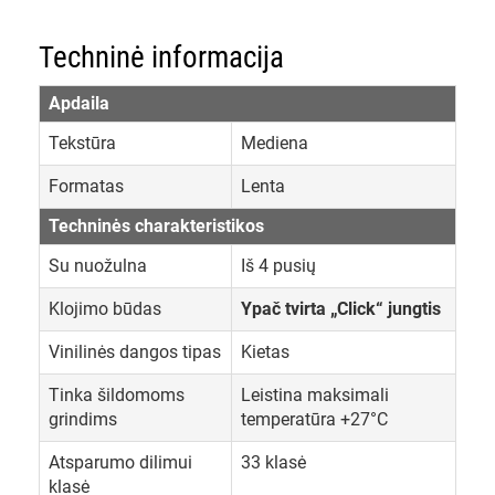
Techninė informacija
Apdaila
Tekstūra
Mediena
Formatas
Lenta
Techninės charakteristikos
Su nuožulna
Iš 4 pusių
Klojimo būdas
Ypač tvirta „Click“ jungtis
Vinilinės dangos tipas
Kietas
Tinka šildomoms
Leistina maksimali
grindims
temperatūra +27°C
Atsparumo dilimui
33 klasė
klasė