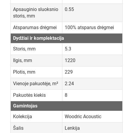
Apsauginio sluoksnio
0.55
storis, mm
Atsparumas drėgmei
100% atsparus drėgmei
Dydžiai ir komplektacija
Storis, mm
5.3
Ilgis, mm
1220
Plotis, mm
229
Vienoje pakuotėje, m²
2.24
Pakuotės kiekis
8
Gamintojas
Kolekcija
Woodric Acoustic
Šalis
Lenkija