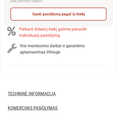
kiekį patvirtins Openini.
Gauti pasiūlymą pagal šį kiekį
Perkant didesnį kiekį galime paruošti
individualų pasiūlymą
Visi montavimo darbai ir garantinis
aptarnavimas Vilniuje
TECHNINĖ INFORMACIJA
KOMERCINIS PASIŪLYMAS