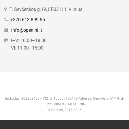
T. Ševčenkos g.19, LT-03111, Vilnius
+370 613 899 55
info@openini.lt
I–V: 10:00–18:00
VI: 11:00–15:00
Im.kodas: 302858456 PVM: LT 100007153119 Adresas: Gerovės g. 51-10, LT-
11221 Vilnius UAB OPENINI
© Openini, 2015-2026