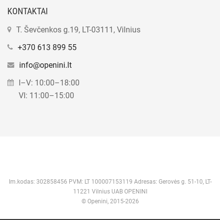
KONTAKTAI
T. Ševčenkos g.19, LT-03111, Vilnius
+370 613 899 55
info@openini.lt
I–V: 10:00–18:00
VI: 11:00–15:00
Im.kodas: 302858456 PVM: LT 100007153119 Adresas: Gerovės g. 51-10, LT-
11221 Vilnius UAB OPENINI
© Openini, 2015-2026