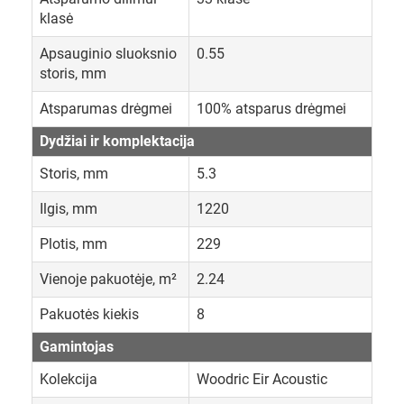
klasė
Apsauginio sluoksnio
0.55
storis, mm
Atsparumas drėgmei
100% atsparus drėgmei
Dydžiai ir komplektacija
Storis, mm
5.3
Ilgis, mm
1220
Plotis, mm
229
Vienoje pakuotėje, m²
2.24
Pakuotės kiekis
8
Gamintojas
Kolekcija
Woodric Eir Acoustic