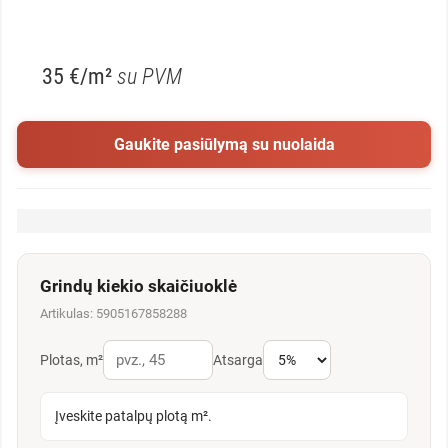
35 €/m²
su PVM
Gaukite pasiūlymą su nuolaida
Grindų kiekio skaičiuoklė
Artikulas: 5905167858288
Plotas, m²
Atsarga
Įveskite patalpų plotą m².