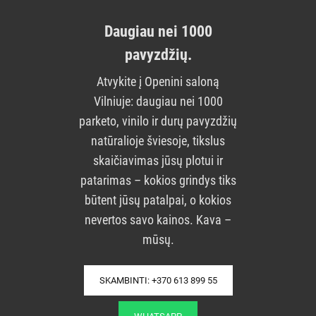
Daugiau nei 1000
pavyzdžių.
Atvykite į Openini saloną
Vilniuje: daugiau nei 1000
parketo, vinilo ir durų pavyzdžių
natūralioje šviesoje, tikslus
skaičiavimas jūsų plotui ir
patarimas – kokios grindys tiks
būtent jūsų patalpai, o kokios
nevertos savo kainos. Kava –
mūsų.
SKAMBINTI: +370 613 899 55