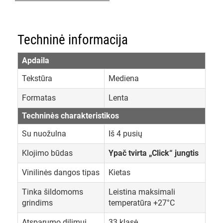
Techninė informacija
Apdaila
Tekstūra
Mediena
Formatas
Lenta
Techninės charakteristikos
Su nuožulna
Iš 4 pusių
Klojimo būdas
Ypač tvirta „Click“ jungtis
Vinilinės dangos tipas
Kietas
Tinka šildomoms
Leistina maksimali
grindims
temperatūra +27°C
Atsparumo dilimui
33 klasė