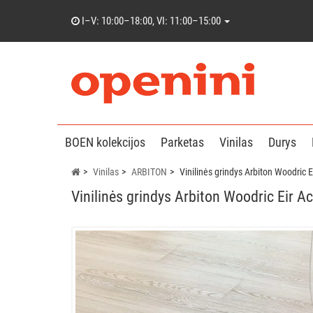
I–V: 10:00–18:00, VI: 11:00–15:00
BOEN kolekcijos
Parketas
Vinilas
Durys
Vinilas
ARBITON
Vinilinės grindys Arbiton Woodric 
Vinilinės grindys Arbiton Woodric Eir 