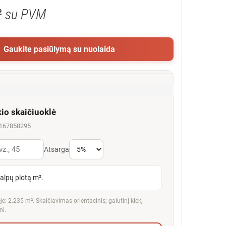
²
su PVM
Gaukite pasiūlymą su nuolaida
kio skaičiuoklė
5167858295
Atsarga
talpų plotą m².
e: 2.235 m². Skaičiavimas orientacinis; galutinį kiekį
ni.