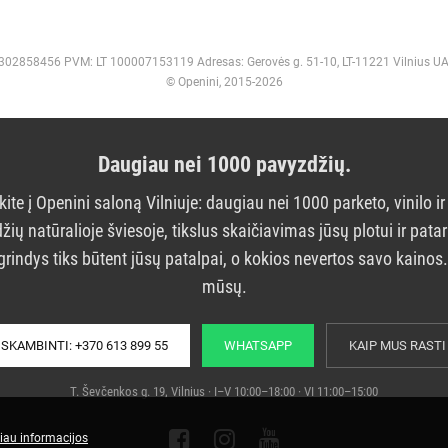
 302858456 PVM: LT 100007153119 Adresas: Gerovės g. 51-10, LT-11221 Vilnius U
© Openini, 2015-2026
Daugiau nei 1000 pavyzdžių.
kite į Openini saloną Vilniuje: daugiau nei 1000 parketo, vinilo ir
žių natūralioje šviesoje, tikslus skaičiavimas jūsų plotui ir pata
grindys tiks būtent jūsų patalpai, o kokios nevertos savo kainos
mūsų.
SKAMBINTI: +370 613 899 55
WHATSAPP
KAIP MUS RASTI
T. Ševčenkos g. 19, Vilnius · I–V 10:00–18:00 · VI 11:00–15:00
iau informacijos