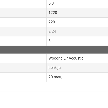
5.3
1220
229
2.24
8
Woodric Eir Acoustic
Lenkija
20 metų