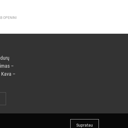
AB OPENINI
 durų
rimas –
. Kava –
Supratau