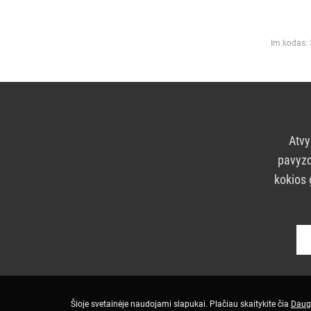
Im.kodas:
Atvy
pavyzd
kokios 
Šioje svetainėje naudojami slapukai. Plačiau skaitykite čia
Daug