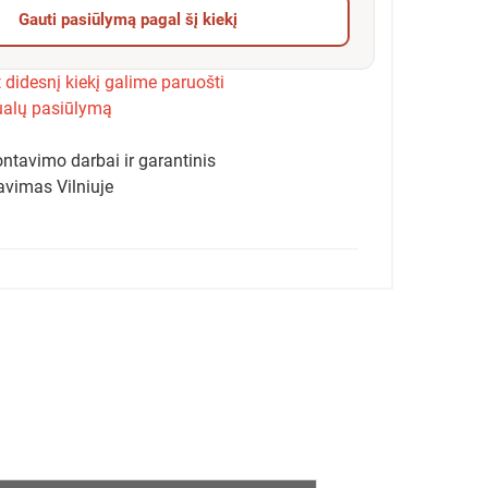
Gauti pasiūlymą pagal šį kiekį
 didesnį kiekį galime paruošti
ualų pasiūlymą
ntavimo darbai ir garantinis
avimas Vilniuje