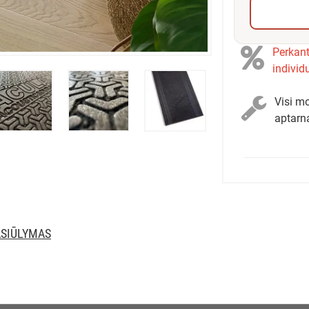
Perkant
individ
Visi mo
aptarn
ASIŪLYMAS