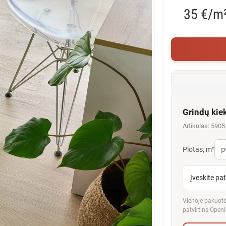
35 €/m
Grindų kie
Artikulas: 590
Plotas, m²
Įveskite pa
Vienoje pakuotėj
patvirtins Openi