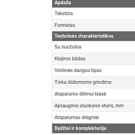
Apdaila
Tekstūra
Formatas
Techninės charakteristikos
Su nuožulna
Klojimo būdas
Vinilinės dangos tipas
Tinka šildomoms grindims
Atsparumo dilimui klasė
Apsauginio sluoksnio storis, mm
Atsparumas drėgmei
Dydžiai ir komplektacija