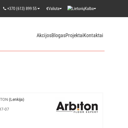
+370 (613) 899 55
Valiuta
Kalba
€
Akcijos
Blogas
Projektai
Kontaktai
ITON
(Lenkija)
37-07