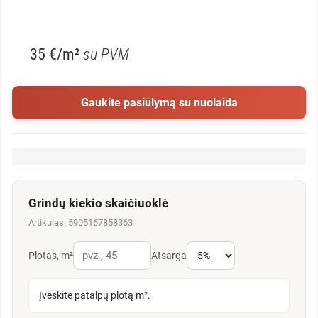
35 €/m²
su PVM
Gaukite pasiūlymą su nuolaida
Grindų kiekio skaičiuoklė
Artikulas: 5905167858363
Plotas, m²
Atsarga
Įveskite patalpų plotą m².