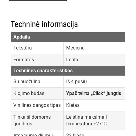
Techninė informacija
Apdaila
Tekstūra
Mediena
Formatas
Lenta
Techninės charakteristikos
Su nuožulna
Iš 4 pusių
Klojimo būdas
Ypač tvirta „Click“ jungtis
Vinilinės dangos tipas
Kietas
Tinka šildomoms
Leistina maksimali
grindims
temperatūra +27°C
Atsparumo dilimui
33 klasė