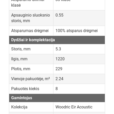
klasė
Apsauginio sluoksnio
0.55
storis, mm
Atsparumas drėgmei
100% atsparus drėgmei
Dydžiai ir komplektacija
Storis, mm
5.3
Ilgis, mm
1220
Plotis, mm
229
Vienoje pakuotėje, m²
2.24
Pakuotės kiekis
8
Gamintojas
Kolekcija
Woodric Eir Acoustic