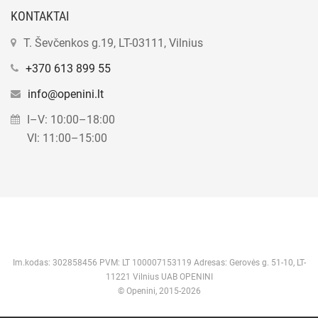
KONTAKTAI
T. Ševčenkos g.19, LT-03111, Vilnius
+370 613 899 55
info@openini.lt
I–V: 10:00–18:00
VI: 11:00–15:00
Im.kodas: 302858456 PVM: LT 100007153119 Adresas: Gerovės g. 51-10, LT-
11221 Vilnius UAB OPENINI
© Openini, 2015-2026