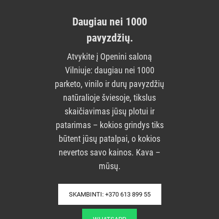
Daugiau nei 1000
pavyzdžių.
Atvykite į Openini saloną
Vilniuje: daugiau nei 1000
parketo, vinilo ir durų pavyzdžių
natūralioje šviesoje, tikslus
skaičiavimas jūsų plotui ir
patarimas – kokios grindys tiks
būtent jūsų patalpai, o kokios
nevertos savo kainos. Kava –
mūsų.
SKAMBINTI: +370 613 899 55