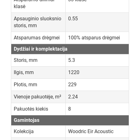
klasė
Apsauginio sluoksnio
0.55
storis, mm
Atsparumas drėgmei
100% atsparus drėgmei
Dydžiai ir komplektacija
Storis, mm
5.3
Ilgis, mm
1220
Plotis, mm
229
Vienoje pakuotėje, m²
2.24
Pakuotės kiekis
8
Gamintojas
Kolekcija
Woodric Eir Acoustic