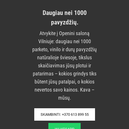
Daugiau nei 1000
pavyzdžių.
Atvykite į Openini saloną
Vilniuje: daugiau nei 1000
parketo, vinilo ir durų pavyzdžių
natūralioje šviesoje, tikslus
skaičiavimas jūsų plotui ir
patarimas – kokios grindys tiks
būtent jūsų patalpai, o kokios
nevertos savo kainos. Kava –
mūsų.
SKAMBINTI: +370 613 899 55