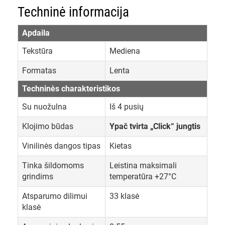
Techninė informacija
Apdaila
Tekstūra
Mediena
Formatas
Lenta
Techninės charakteristikos
Su nuožulna
Iš 4 pusių
Klojimo būdas
Ypač tvirta „Click“ jungtis
Vinilinės dangos tipas
Kietas
Tinka šildomoms
Leistina maksimali
grindims
temperatūra +27°C
Atsparumo dilimui
33 klasė
klasė