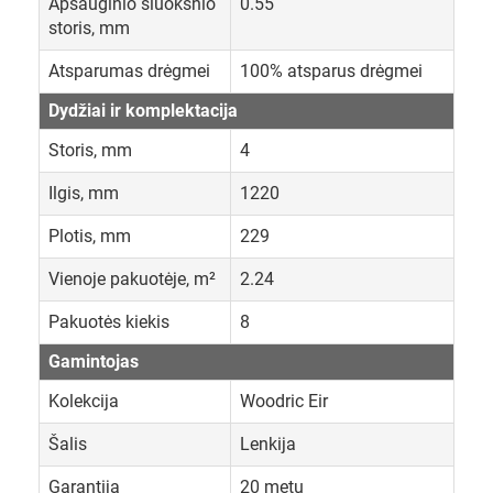
Apsauginio sluoksnio
0.55
storis, mm
Atsparumas drėgmei
100% atsparus drėgmei
Dydžiai ir komplektacija
Storis, mm
4
Ilgis, mm
1220
Plotis, mm
229
Vienoje pakuotėje, m²
2.24
Pakuotės kiekis
8
Gamintojas
Kolekcija
Woodric Eir
Šalis
Lenkija
Garantija
20 metų