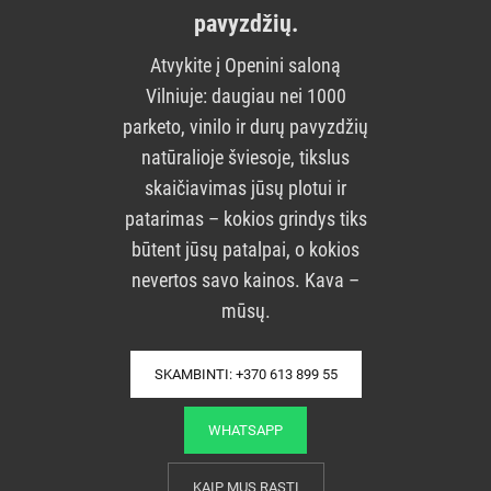
pavyzdžių.
Atvykite į Openini saloną
Vilniuje: daugiau nei 1000
parketo, vinilo ir durų pavyzdžių
natūralioje šviesoje, tikslus
skaičiavimas jūsų plotui ir
patarimas – kokios grindys tiks
būtent jūsų patalpai, o kokios
nevertos savo kainos. Kava –
mūsų.
SKAMBINTI: +370 613 899 55
WHATSAPP
KAIP MUS RASTI