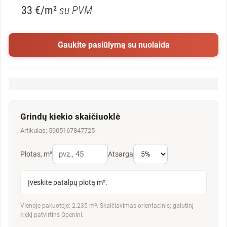
33 €/m²
su PVM
Gaukite pasiūlymą su nuolaida
Grindų kiekio skaičiuoklė
Artikulas: 5905167847725
Plotas, m²
Atsarga
Įveskite patalpų plotą m².
Vienoje pakuotėje: 2.235 m². Skaičiavimas orientacinis; galutinį
kiekį patvirtins Openini.