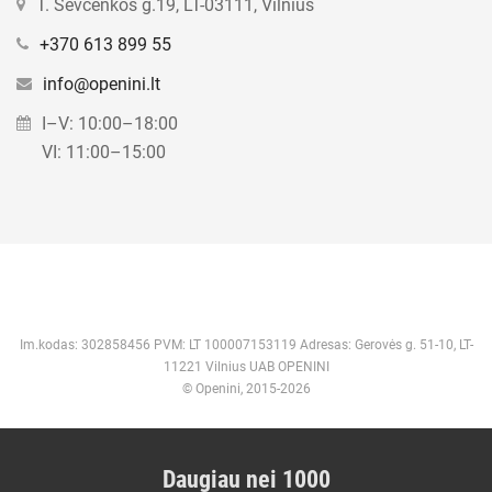
T. Ševčenkos g.19, LT-03111, Vilnius
+370 613 899 55
info@openini.lt
I–V: 10:00–18:00
VI: 11:00–15:00
Im.kodas: 302858456 PVM: LT 100007153119 Adresas: Gerovės g. 51-10, LT-
11221 Vilnius UAB OPENINI
© Openini, 2015-2026
Daugiau nei 1000