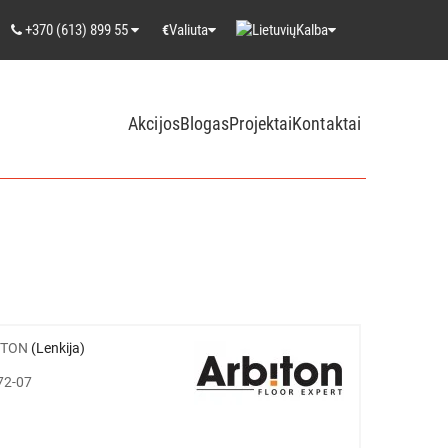
+370 (613) 899 55
Valiuta
Kalba
€
Akcijos
Blogas
Projektai
Kontaktai
ITON
(Lenkija)
72-07