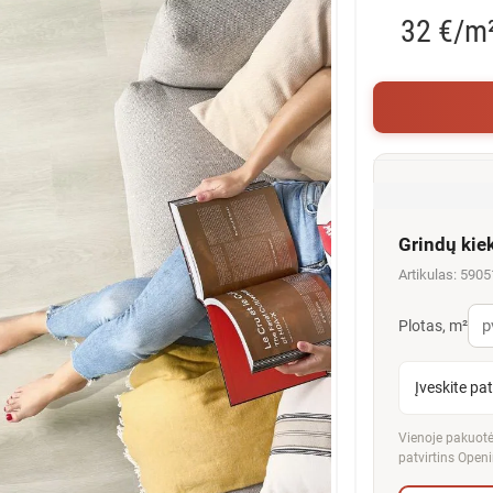
32 €/m
Grindų kie
Artikulas: 590
Plotas, m²
Įveskite pa
Vienoje pakuotėj
patvirtins Openi