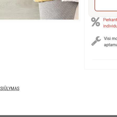
Perkant
individ
Visi mo
aptarn
ASIŪLYMAS