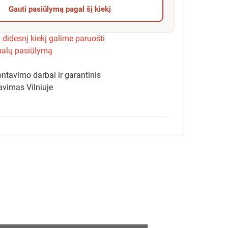
Gauti pasiūlymą pagal šį kiekį
 didesnį kiekį galime paruošti
ualų pasiūlymą
ntavimo darbai ir garantinis
avimas Vilniuje