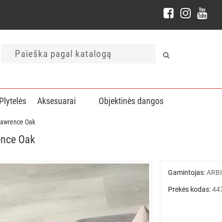
Plytelės
Aksesuarai
Objektinės dangos
 Lawrence Oak
ence Oak
Gamintojas:
ARB
Prekės kodas:
44