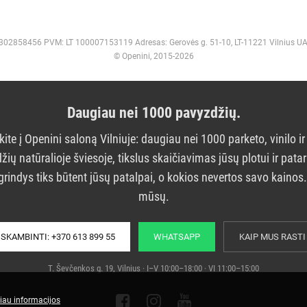
 302858456 PVM: LT 100007153119 Adresas: Gerovės g. 51-10, LT-11221 Vilnius U
© Openini, 2015-2026
Daugiau nei 1000 pavyzdžių.
kite į Openini saloną Vilniuje: daugiau nei 1000 parketo, vinilo ir
žių natūralioje šviesoje, tikslus skaičiavimas jūsų plotui ir pata
grindys tiks būtent jūsų patalpai, o kokios nevertos savo kainos
mūsų.
SKAMBINTI: +370 613 899 55
WHATSAPP
KAIP MUS RASTI
T. Ševčenkos g. 19, Vilnius · I–V 10:00–18:00 · VI 11:00–15:00
iau informacijos