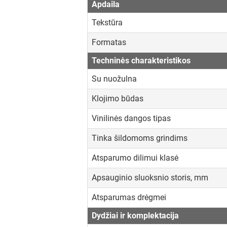
Apdaila
Tekstūra
Formatas
Techninės charakteristikos
Su nuožulna
Klojimo būdas
Vinilinės dangos tipas
Tinka šildomoms grindims
Atsparumo dilimui klasė
Apsauginio sluoksnio storis, mm
Atsparumas drėgmei
Dydžiai ir komplektacija