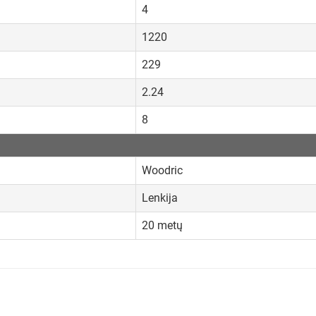
4
1220
229
2.24
8
Woodric
Lenkija
20 metų