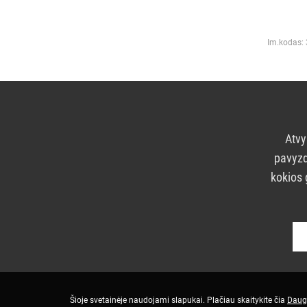
Im.kodas:
Atvy
pavyzd
kokios 
Šioje svetainėje naudojami slapukai. Plačiau skaitykite čia
Daug