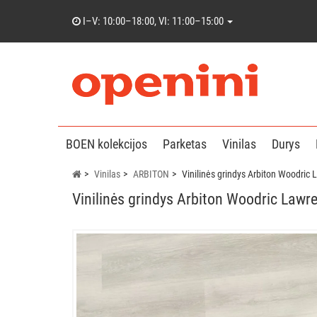
I–V: 10:00–18:00, VI: 11:00–15:00
BOEN kolekcijos
Parketas
Vinilas
Durys
Vinilas
ARBITON
Vinilinės grindys Arbiton Woodric
Vinilinės grindys Arbiton Woodric Lawr