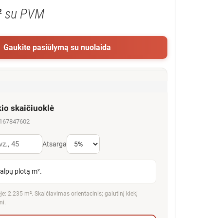
²
su PVM
Gaukite pasiūlymą su nuolaida
kio skaičiuoklė
5167847602
Atsarga
talpų plotą m².
e: 2.235 m². Skaičiavimas orientacinis; galutinį kiekį
ni.