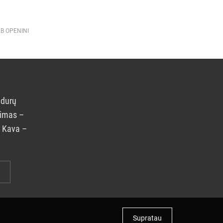
AB OPENINI
 durų
rimas –
. Kava –
Supratau