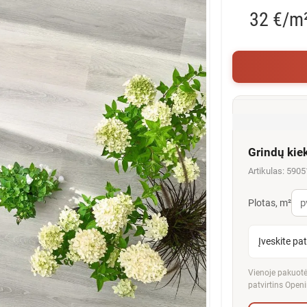
32 €/m
Grindų kie
Artikulas: 590
Plotas, m²
Įveskite pa
Vienoje pakuotėj
patvirtins Openi