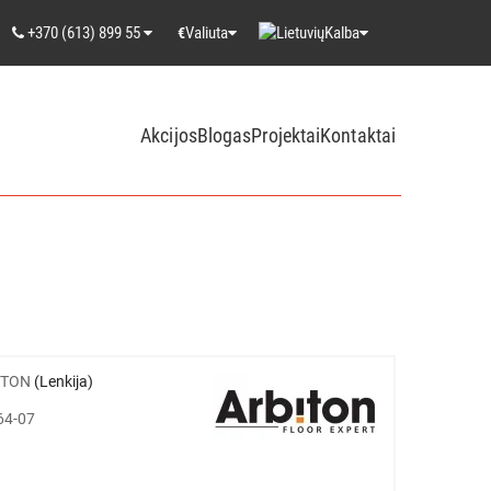
+370 (613) 899 55
Valiuta
Kalba
€
Akcijos
Blogas
Projektai
Kontaktai
ITON
(Lenkija)
64-07