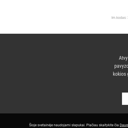
Im.kodas:
Atvy
pavyzd
kokios 
Šioje svetainėje naudojami slapukai. Plačiau skaitykite čia
Daug