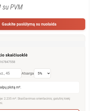
²
su PVM
Gaukite pasiūlymą su nuolaida
kio skaičiuoklė
5167847558
Atsarga
talpų plotą m².
e: 2.235 m². Skaičiavimas orientacinis; galutinį kiekį
ni.