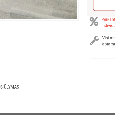
Perkant
individ
Visi mo
aptarn
ASIŪLYMAS