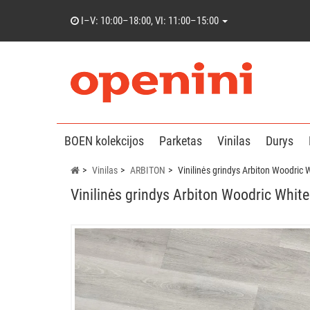
I–V: 10:00–18:00, VI: 11:00–15:00
BOEN kolekcijos
Parketas
Vinilas
Durys
Vinilas
ARBITON
Vinilinės grindys Arbiton Woodric
Vinilinės grindys Arbiton Woodric Whit