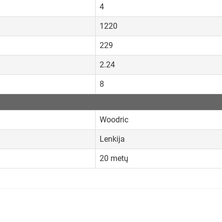
4
1220
229
2.24
8
Woodric
Lenkija
20 metų