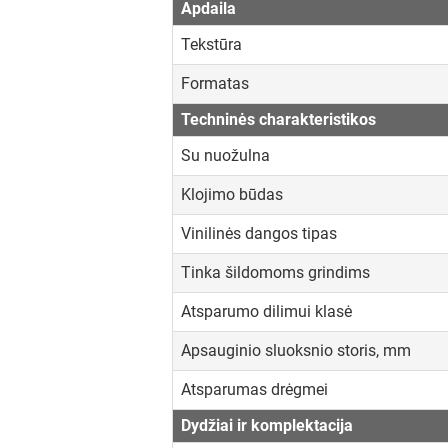
Apdaila
Tekstūra
Formatas
Techninės charakteristikos
Su nuožulna
Klojimo būdas
Vinilinės dangos tipas
Tinka šildomoms grindims
Atsparumo dilimui klasė
Apsauginio sluoksnio storis, mm
Atsparumas drėgmei
Dydžiai ir komplektacija