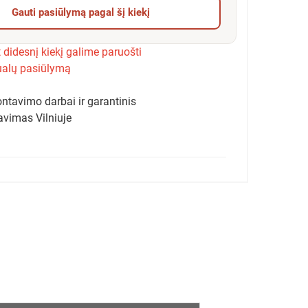
Gauti pasiūlymą pagal šį kiekį
 didesnį kiekį galime paruošti
ualų pasiūlymą
ntavimo darbai ir garantinis
avimas Vilniuje