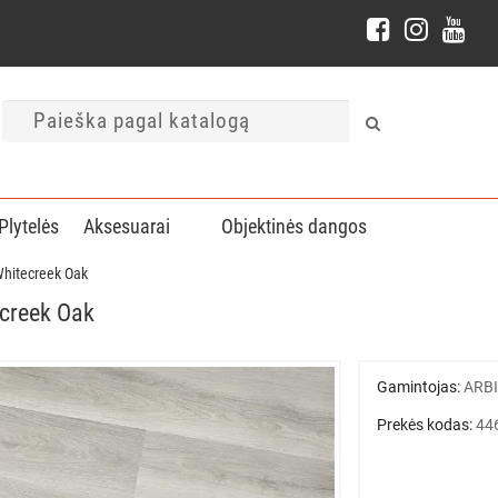
Plytelės
Aksesuarai
Objektinės dangos
 Whitecreek Oak
ecreek Oak
Gamintojas:
ARB
Prekės kodas:
44