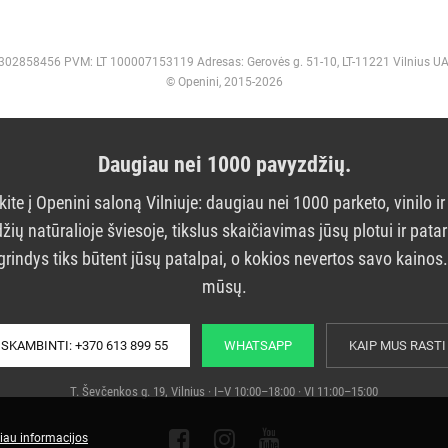
 302858456 PVM: LT 100007153119 Adresas: Gerovės g. 51-10, LT-11221 Vilnius U
© Openini, 2015-2026
Daugiau nei 1000 pavyzdžių.
kite į Openini saloną Vilniuje: daugiau nei 1000 parketo, vinilo ir
žių natūralioje šviesoje, tikslus skaičiavimas jūsų plotui ir pata
grindys tiks būtent jūsų patalpai, o kokios nevertos savo kainos
mūsų.
SKAMBINTI: +370 613 899 55
WHATSAPP
KAIP MUS RASTI
T. Ševčenkos g. 19, Vilnius · I–V 10:00–18:00 · VI 11:00–15:00
iau informacijos