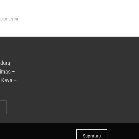
AB OPENINI
 durų
rimas –
. Kava –
Supratau