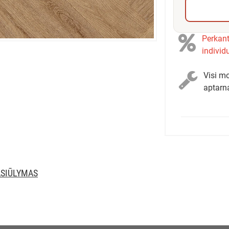
Perkant
individ
Visi mo
aptarn
ASIŪLYMAS