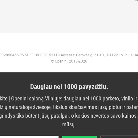
 302858456 PVM: LT 100007153119 Adresas: Gerovės g. 51-10, LT-11221 Vilnius U
© Openini, 2015-2026
Daugiau nei 1000 pavyzdžių.
kite į Openini saloną Vilniuje: daugiau nei 1000 parketo, vinilo ir
žių natūralioje šviesoje, tikslus skaičiavimas jūsų plotui ir pata
grindys tiks būtent jūsų patalpai, o kokios nevertos savo kainos
mūsų.