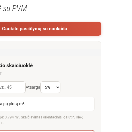
²
su PVM
Gaukite pasiūlymą su nuolaida
kio skaičiuoklė
7
Atsarga
talpų plotą m².
e: 0.794 m². Skaičiavimas orientacinis; galutinį kiekį
ni.