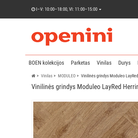
I–V: 10:00–18:00, VI: 11:00–15:00
BOEN kolekcijos
Parketas
Vinilas
Durys
Vinilas
MODULEO
Vinilinės grindys Moduleo LayRe
Vinilinės grindys Moduleo LayRed Herr