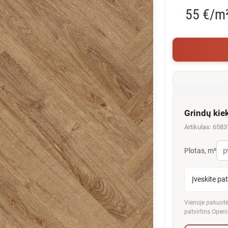
55 €/m
Grindų kie
Artikulas: 6583
Plotas, m²
Įveskite pa
Vienoje pakuotėj
patvirtins Openi