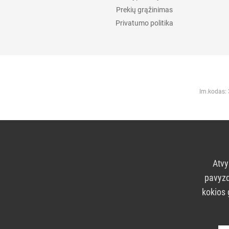
Prekių grąžinimas
Privatumo politika
Im.kodas:
Atvy
pavyzd
kokios 