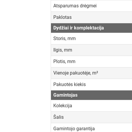
Atsparumas drėgmei
Paklotas
Dydžiai ir komplektacija
Storis, mm
Ilgis, mm
Plotis, mm
Vienoje pakuotėje, m²
Pakuotės kiekis
Gamintojas
Kolekcija
Šalis
Gamintojo garantija