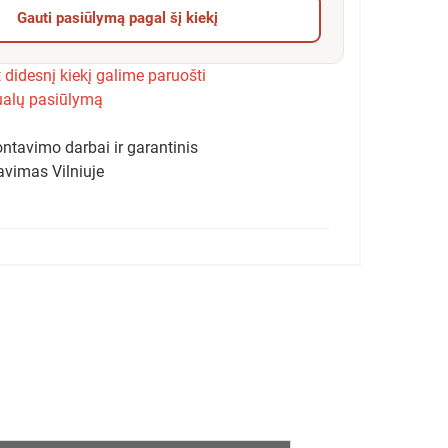
Gauti pasiūlymą pagal šį kiekį
 didesnį kiekį galime paruošti
ualų pasiūlymą
ntavimo darbai ir garantinis
avimas Vilniuje