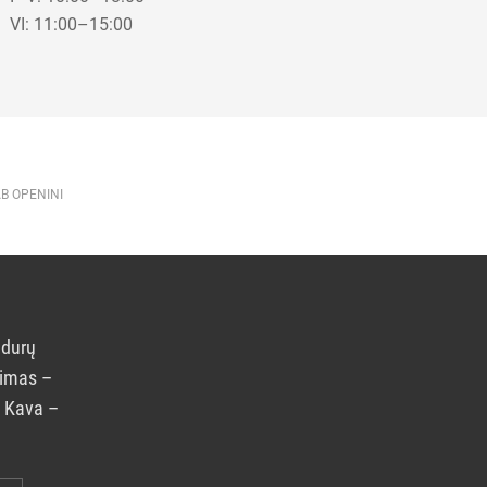
VI: 11:00–15:00
AB OPENINI
 durų
rimas –
. Kava –