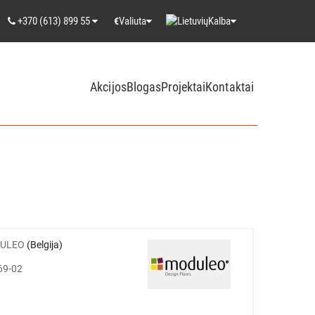
+370 (613) 899 55
Valiuta
Kalba
€
Akcijos
Blogas
Projektai
Kontaktai
ULEO
(Belgija)
69-02