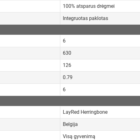
100% atsparus drėgmei
Integruotas paklotas
6
630
126
0.79
6
LayRed Herringbone
Belgija
Visą gyvenimą