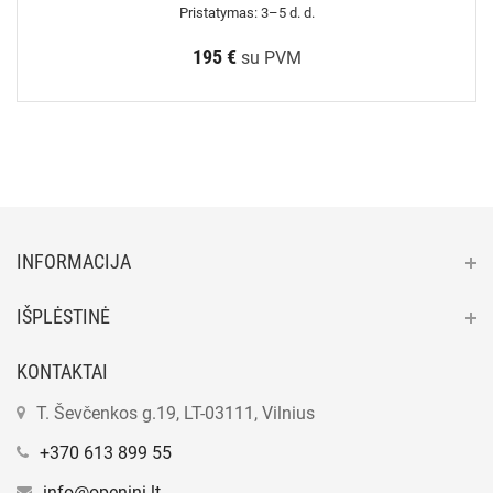
Pristatymas: 3–5 d. d.
195 €
su PVM
INFORMACIJA
IŠPLĖSTINĖ
KONTAKTAI
T. Ševčenkos g.19, LT-03111, Vilnius
+370 613 899 55
info@openini.lt