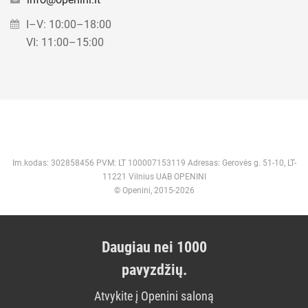
I–V: 10:00–18:00
VI: 11:00–15:00
Im.kodas: 302858456 PVM: LT 100007153119 Adresas: Gerovės g. 51-10, LT-
11221 Vilnius UAB OPENINI
© Openini, 2015-2026
Daugiau nei 1000
pavyzdžių.
Atvykite į Openini saloną