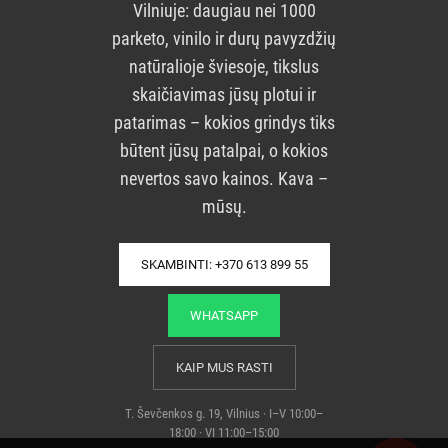
Vilniuje: daugiau nei 1000
parketo, vinilo ir durų pavyzdžių
natūralioje šviesoje, tikslus
skaičiavimas jūsų plotui ir
patarimas – kokios grindys tiks
būtent jūsų patalpai, o kokios
nevertos savo kainos. Kava –
mūsų.
SKAMBINTI: +370 613 899 55
WHATSAPP
KAIP MUS RASTI
T. Ševčenkos g. 19, Vilnius · I–V 10:00–
18:00 · VI 11:00–15:00