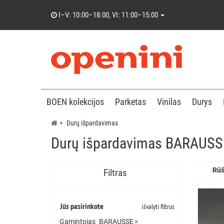
I–V: 10:00–18:00, VI: 11:00–15:00
BOEN kolekcijos
Parketas
Vinilas
Durys
Durų išpardavimas
Durų išpardavimas BARAUSS
Rūš
Filtras
Jūs pasirinkote
išvalyti filtrus
Gamintojas
BARAUSSE
×