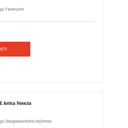
ga: Faneruotė
RĖTI
 Antica Venezia
ga: Daugiasluoksnis dažymas