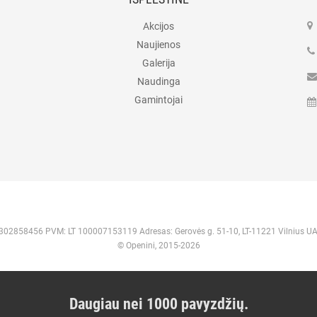
Akcijos
Naujienos
Galerija
Naudinga
Gamintojai
 302858456 PVM: LT 100007153119 Adresas: Gerovės g. 51-10, LT-11221 Vilnius U
© Openini, 2015-2026
Daugiau nei 1000 pavyzdžių.