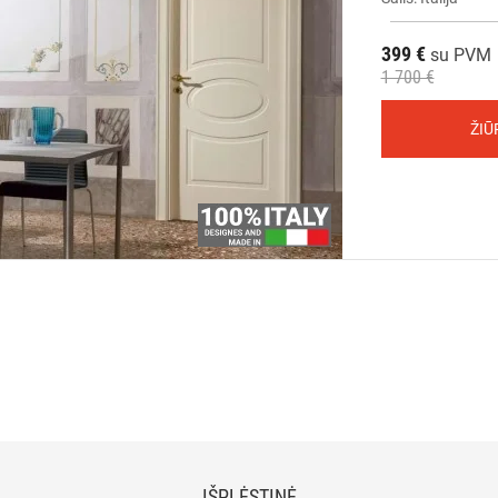
399 €
su PVM
1 700 €
ŽIŪ
IŠPLĖSTINĖ