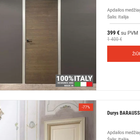
Apdailos medžia
Šalis: Italija
399 €
su PVM
1 400 €
ŽIŪ
-77%
Durys BARAUSSE
Apdailos medžia
Šalis: Italija