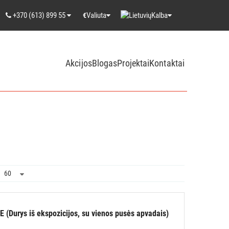
+370 (613) 899 55
Valiuta
Kalba
€
Akcijos
Blogas
Projektai
Kontaktai
(Durys iš ekspozicijos, su vienos pusės apvadais)