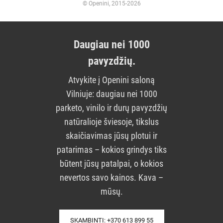
© Openini, 2015-2026
Daugiau nei 1000
pavyzdžių.
Atvykite į Openini saloną
Vilniuje: daugiau nei 1000
parketo, vinilo ir durų pavyzdžių
natūralioje šviesoje, tikslus
skaičiavimas jūsų plotui ir
patarimas – kokios grindys tiks
būtent jūsų patalpai, o kokios
nevertos savo kainos. Kava –
mūsų.
SKAMBINTI: +370 613 899 55