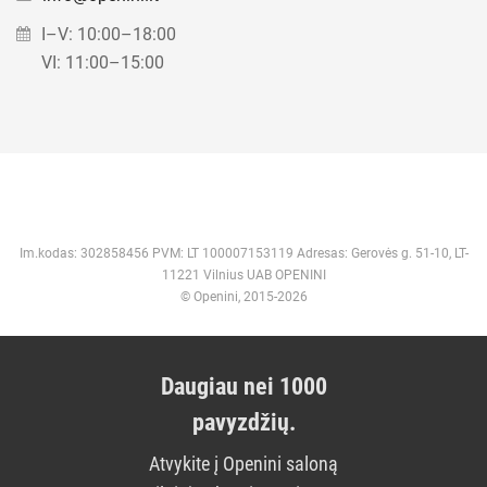
I–V: 10:00–18:00
VI: 11:00–15:00
Im.kodas: 302858456 PVM: LT 100007153119 Adresas: Gerovės g. 51-10, LT-
11221 Vilnius UAB OPENINI
© Openini, 2015-2026
Daugiau nei 1000
pavyzdžių.
Atvykite į Openini saloną