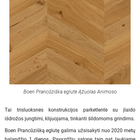
Boen Prancūziška eglutė Ąžuolas Animoso
Tai trisluoksnės konstrukcijos parketlentė su įlaido
išdrožos jungtimi, klijuojama, tinkanti šildomoms grindims.
Boen Prancūzišką eglutę galima užsisakyti nuo 2020 metų
balandžio 1 dienos. Pavyzdžių salone taip pat laukiame