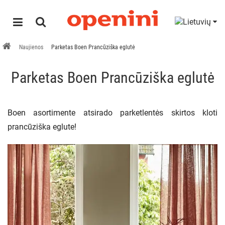
Naujienos
Parketas Boen Prancūziška eglutė
Parketas Boen Prancūziška eglutė
Boen asortimente atsirado parketlentės skirtos kloti
prancūziška eglute!