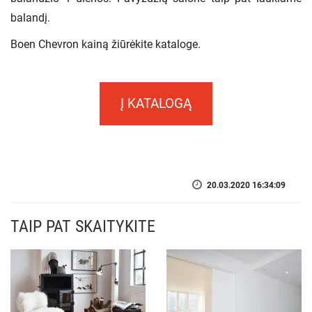
balandį.
Boen Chevron kainą žiūrėkite kataloge.
Į KATALOGĄ
20.03.2020 16:34:09
TAIP PAT SKAITYKITE