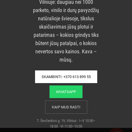
Vilniuje: daugiau nei 1000
parketo, vinilo ir durų pavyzdžių
natūralioje šviesoje, tikslus
skaičiavimas jūsų plotui ir
patarimas – kokios grindys tiks
būtent jūsų patalpai, o kokios
nevertos savo kainos. Kava –
mūsų.
SKAMBINTI: +370 613 899 55
WHATSAPP
KAIP MUS RASTI
T. Ševčenkos g. 19, Vilnius · I–V 10:00–
18:00 · VI 11:00–15:00